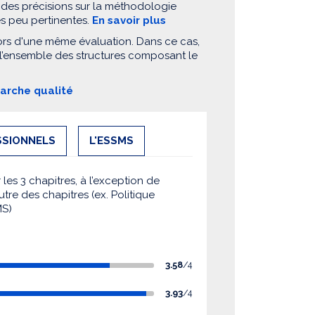
 des précisions sur la méthodologie
es peu pertinentes.
En savoir plus
ors d'une même évaluation. Dans ce cas,
 l’ensemble des structures composant le
marche qualité
SSIONNELS
L'ESSMS
es 3 chapitres, à l’exception de
utre des chapitres (ex. Politique
MS)
3.58
/4
3.93
/4