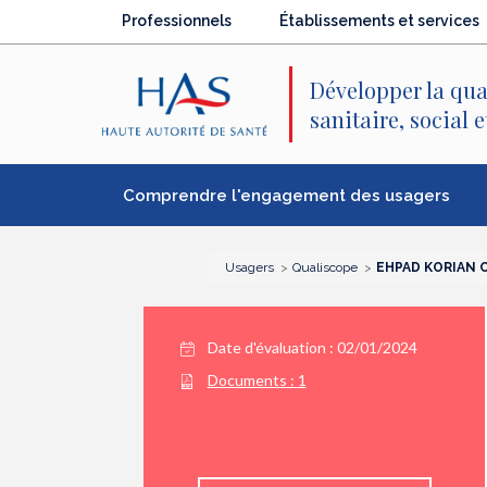
Recherche
Menu
Contenu
Professionnels
Établissements et services
principal
principal
Développer la qua
sanitaire, social 
Comprendre l'engagement des usagers
Usagers
Qualiscope
EHPAD KORIAN 
Date d'évaluation : 02/01/2024
Documents :
1