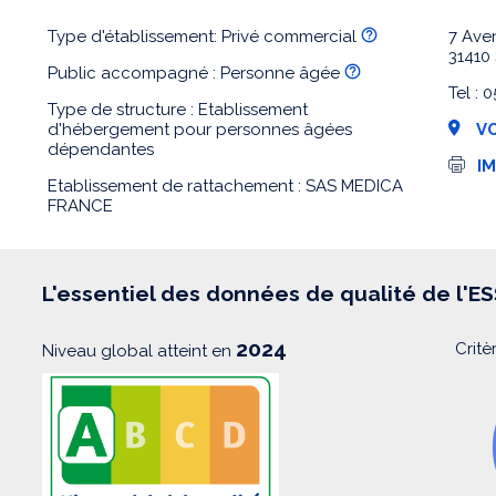
Type d'établissement: Privé commercial
7 Ave
31410
Public accompagné : Personne âgée
Tel :
Type de structure : Etablissement
d'hébergement pour personnes âgées
VO
dépendantes
I
I
m
Etablissement de rattachement : SAS MEDICA
p
FRANCE
r
e
s
s
i
L'essentiel des données de qualité de l'E
o
n
2024
Critè
Niveau global atteint en