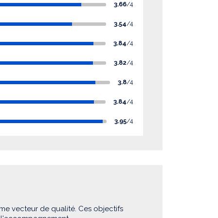
3.66
/4
3.54
/4
3.84
/4
3.82
/4
3.8
/4
3.84
/4
3.95
/4
me vecteur de qualité. Ces objectifs