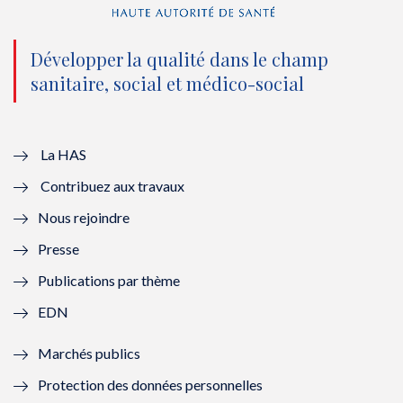
n
(
n
(
o
n
o
n
Développer la qualité dans le champ
sanitaire, social et médico-social
u
o
u
o
v
u
v
u
e
v
e
v
La HAS
Contribuez aux travaux
l
e
l
e
Nous rejoindre
l
l
l
l
Presse
e
l
e
l
Publications par thème
f
e
f
e
EDN
e
f
e
f
Marchés publics
n
e
n
e
Protection des données personnelles
ê
n
ê
n