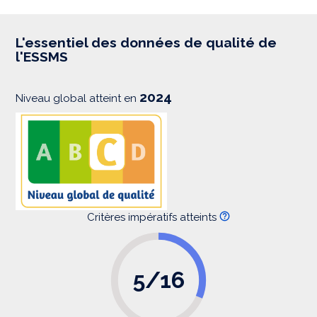
p
r
e
s
L'essentiel des données de qualité de
s
l'ESSMS
i
o
n
2024
Niveau global atteint en
Critères impératifs atteints
5/16