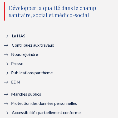
o
n
o
n
Développer la qualité dans le champ
sanitaire, social et médico-social
u
o
u
o
v
u
v
u
e
v
e
v
La HAS
Contribuez aux travaux
l
e
l
e
Nous rejoindre
l
l
l
l
Presse
e
l
e
l
Publications par thème
f
e
f
e
EDN
e
f
e
f
Marchés publics
n
e
n
e
Protection des données personnelles
ê
n
ê
n
Accessibilité : partiellement conforme
t
ê
t
ê