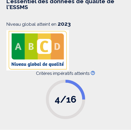
L'essentiel des données de qualité de
s
l'ESSMS
i
o
n
2023
Niveau global atteint en
Critères impératifs atteints
4/16