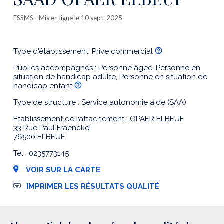
ESSMS
- Mis en ligne le 10 sept. 2025
Type d'établissement: Privé commercial
Publics accompagnés : Personne âgée, Personne en
situation de handicap adulte, Personne en situation de
handicap enfant
Type de structure : Service autonomie aide (SAA)
Etablissement de rattachement : OPAER ELBEUF
33 Rue Paul Fraenckel
76500 ELBEUF
Tel : 0235773145
VOIR SUR LA CARTE
I
IMPRIMER LES RÉSULTATS QUALITÉ
m
p
r
e
s