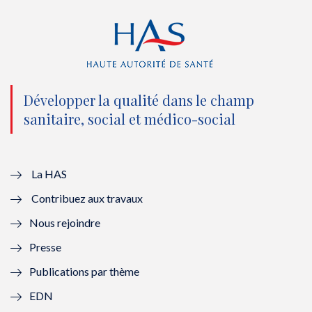
r
o
e
I
(
k
(
n
n
(
n
(
o
n
o
n
Développer la qualité dans le champ
sanitaire, social et médico-social
u
o
u
o
v
u
v
u
e
v
e
v
La HAS
Contribuez aux travaux
l
e
l
e
Nous rejoindre
l
l
l
l
Presse
e
l
e
l
Publications par thème
f
e
f
e
EDN
e
f
e
f