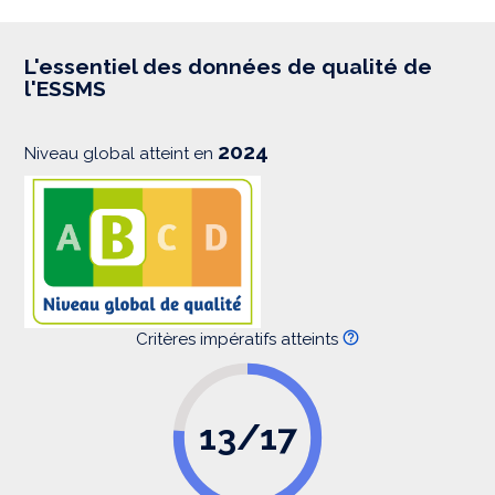
p
r
e
s
L'essentiel des données de qualité de
s
l'ESSMS
i
o
n
2024
Niveau global atteint en
Critères impératifs atteints
13/17