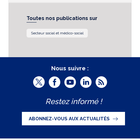
Toutes nos publications sur
Secteur social et médico-social
Nous suivre :
T
F
Y
L
R
w
a
o
i
S
Restez informé !
i
c
u
n
S
t
e
t
k
ABONNEZ-VOUS AUX ACTUALITÉS
t
b
u
e
e
o
b
d