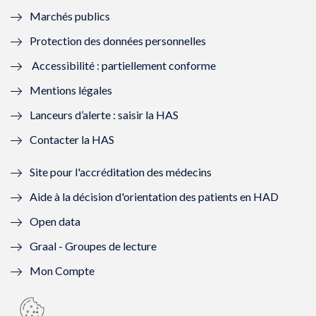
Marchés publics
n
e
n
e
Protection des données personnelles
ê
n
ê
n
Accessibilité : partiellement conforme
t
ê
t
ê
Mentions légales
r
t
r
t
Lanceurs d’alerte : saisir la HAS
e
r
e
r
Contacter la HAS
)
e
)
e
Site pour l'accréditation des médecins
)
)
Aide à la décision d'orientation des patients en HAD
Open data
Graal - Groupes de lecture
Mon Compte