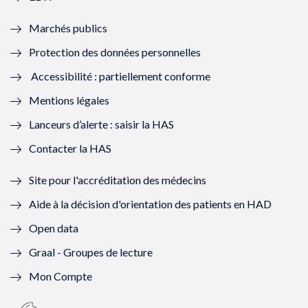
e
f
e
f
Marchés publics
n
e
n
e
Protection des données personnelles
ê
n
ê
n
Accessibilité : partiellement conforme
t
ê
t
ê
Mentions légales
r
t
r
t
Lanceurs d’alerte : saisir la HAS
e
r
e
r
Contacter la HAS
)
e
)
e
Site pour l'accréditation des médecins
)
)
Aide à la décision d'orientation des patients en HAD
Open data
Graal - Groupes de lecture
Mon Compte