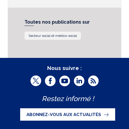
Toutes nos publications sur
Secteur social et médico-social
Nous suivre :
T
F
Y
L
R
w
a
o
i
S
Restez informé !
i
c
u
n
S
t
e
t
k
ABONNEZ-VOUS AUX ACTUALITÉS
t
b
u
e