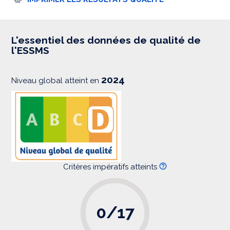
m
p
r
e
s
L'essentiel des données de qualité de
s
l'ESSMS
i
o
n
2024
Niveau global atteint en
Critères impératifs atteints
0/17