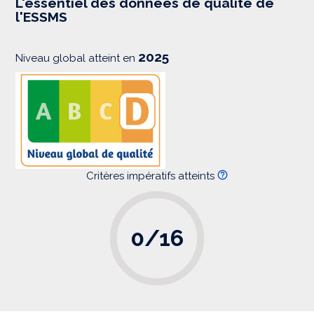
L'essentiel des données de qualité de
s
l'ESSMS
i
o
n
2025
Niveau global atteint en
Critères impératifs atteints
0/16