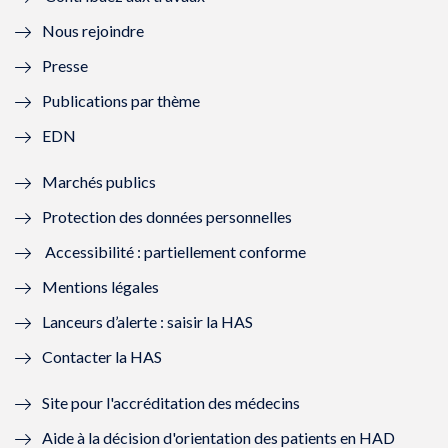
l
e
l
e
Nous rejoindre
l
l
l
l
Presse
e
l
e
l
Publications par thème
f
e
f
e
EDN
e
f
e
f
Marchés publics
n
e
n
e
Protection des données personnelles
ê
n
ê
n
Accessibilité : partiellement conforme
t
ê
t
ê
Mentions légales
r
t
r
t
Lanceurs d’alerte : saisir la HAS
e
r
e
r
Contacter la HAS
)
e
)
e
Site pour l'accréditation des médecins
)
)
Aide à la décision d'orientation des patients en HAD