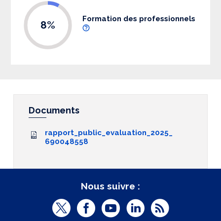
Formation des professionnels
8%
Documents
rapport_public_evaluation_2025_
690048558
Nous suivre :
T
F
Y
L
R