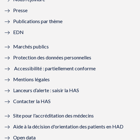
l
l
l
l
Presse
e
l
e
l
Publications par thème
f
e
f
e
EDN
e
f
e
f
Marchés publics
n
e
n
e
Protection des données personnelles
ê
n
ê
n
Accessibilité : partiellement conforme
t
ê
t
ê
Mentions légales
r
t
r
t
Lanceurs d’alerte : saisir la HAS
e
r
e
r
Contacter la HAS
)
e
)
e
Site pour l'accréditation des médecins
)
)
Aide à la décision d'orientation des patients en HAD
Open data