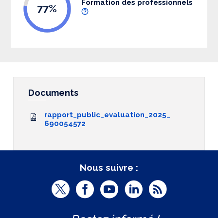
Formation des professionnels
77%
Documents
rapport_public_evaluation_2025_
690054572
Nous suivre :
T
F
Y
L
R
w
a
o
i
S