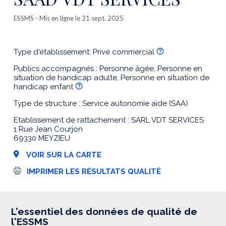
ESSMS
- Mis en ligne le 21 sept. 2025
Type d'établissement: Privé commercial
Publics accompagnés : Personne âgée, Personne en
situation de handicap adulte, Personne en situation de
handicap enfant
Type de structure : Service autonomie aide (SAA)
Etablissement de rattachement : SARL VDT SERVICES
1 Rue Jean Courjon
69330 MEYZIEU
VOIR SUR LA CARTE
I
IMPRIMER LES RÉSULTATS QUALITÉ
m
p
r
e
s
L'essentiel des données de qualité de
s
l'ESSMS
i