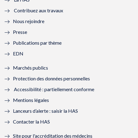
e
v
e
v
Contribuez aux travaux
l
e
l
e
Nous rejoindre
l
l
l
l
Presse
e
l
e
l
Publications par thème
f
e
f
e
EDN
e
f
e
f
Marchés publics
n
e
n
e
Protection des données personnelles
ê
n
ê
n
Accessibilité : partiellement conforme
t
ê
t
ê
Mentions légales
r
t
r
t
Lanceurs d’alerte : saisir la HAS
e
r
e
r
Contacter la HAS
)
e
)
e
Site pour l'accréditation des médecins