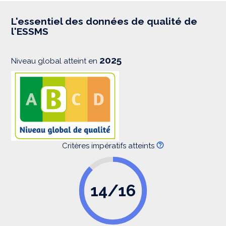
r
e
s
L'essentiel des données de qualité de
s
l'ESSMS
i
o
n
2025
Niveau global atteint en
Critères impératifs atteints
14/16