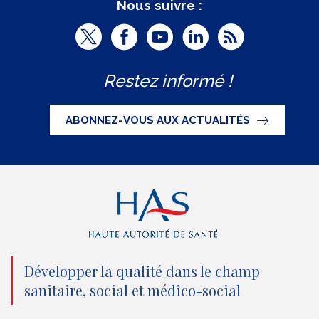
Nous suivre :
T
F
Y
L
R
w
a
o
i
S
Restez informé !
i
c
u
n
S
t
e
t
k
ABONNEZ-VOUS AUX ACTUALITÉS
t
b
u
e
e
o
b
d
r
o
e
I
(
k
(
n
n
(
n
(
o
n
o
n
Développer la qualité dans le champ
sanitaire, social et médico-social
u
o
u
o