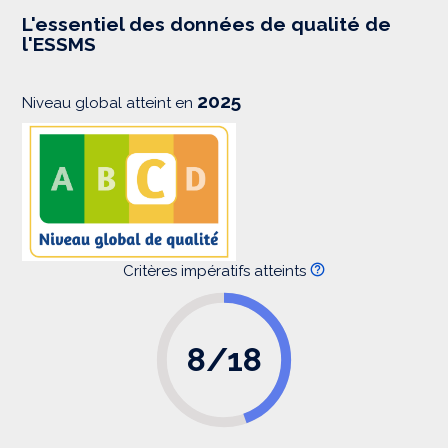
e
s
L'essentiel des données de qualité de
s
l'ESSMS
i
o
n
2025
Niveau global atteint en
Critères impératifs atteints
8/18