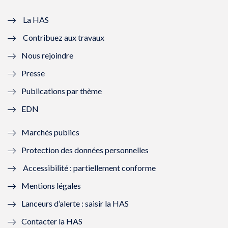
v
u
v
u
e
v
e
v
La HAS
Contribuez aux travaux
l
e
l
e
Nous rejoindre
l
l
l
l
Presse
e
l
e
l
Publications par thème
f
e
f
e
EDN
e
f
e
f
Marchés publics
n
e
n
e
Protection des données personnelles
ê
n
ê
n
Accessibilité : partiellement conforme
t
ê
t
ê
Mentions légales
r
t
r
t
Lanceurs d’alerte : saisir la HAS
e
r
e
r
Contacter la HAS