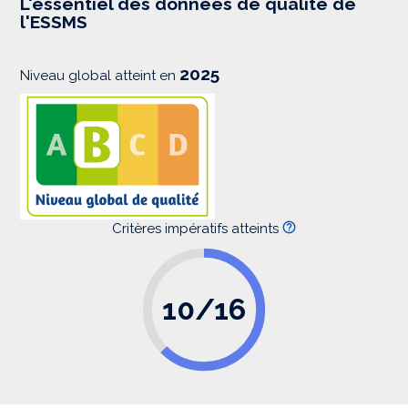
L'essentiel des données de qualité de
s
l'ESSMS
i
o
n
2025
Niveau global atteint en
Critères impératifs atteints
10/16