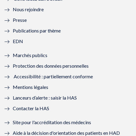
l
e
l
e
Nous rejoindre
l
l
l
l
Presse
e
l
e
l
Publications par thème
f
e
f
e
EDN
e
f
e
f
Marchés publics
n
e
n
e
Protection des données personnelles
ê
n
ê
n
Accessibilité : partiellement conforme
t
ê
t
ê
Mentions légales
r
t
r
t
Lanceurs d’alerte : saisir la HAS
e
r
e
r
Contacter la HAS
)
e
)
e
Site pour l'accréditation des médecins
)
)
Aide à la décision d'orientation des patients en HAD