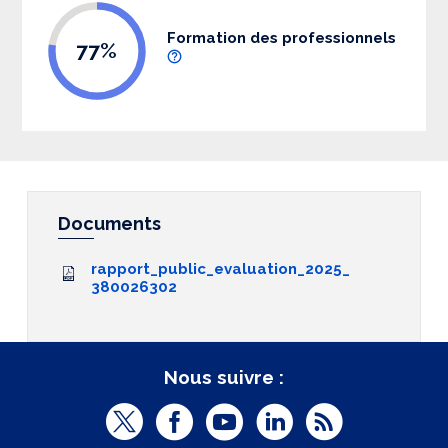
Formation des professionnels
77%
Documents
rapport_public_evaluation_2025_
380026302
Nous suivre :
T
F
Y
L
R