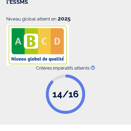
l'ESSMS
i
o
n
2025
Niveau global atteint en
Critères impératifs atteints
14/16