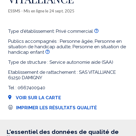
ESSMS
- Mis en ligne le 24 sept. 2025
Type d'établissement: Privé commercial
Publics accompagnés : Personne âgée, Personne en
situation de handicap adulte, Personne en situation de
handicap enfant
Type de structure : Service autonomie aide (SAA)
Etablissement de rattachement : SAS VITALLIANCE
61250 DAMIGNY
Tel : 0667400940
VOIR SUR LA CARTE
I
IMPRIMER LES RÉSULTATS QUALITÉ
m
p
r
e
s
L'essentiel des données de qualité de
s