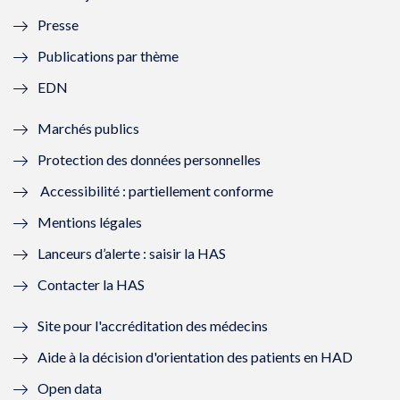
l
l
l
l
Presse
e
l
e
l
Publications par thème
f
e
f
e
EDN
e
f
e
f
Marchés publics
n
e
n
e
Protection des données personnelles
ê
n
ê
n
Accessibilité : partiellement conforme
t
ê
t
ê
Mentions légales
r
t
r
t
Lanceurs d’alerte : saisir la HAS
e
r
e
r
Contacter la HAS
)
e
)
e
Site pour l'accréditation des médecins
)
)
Aide à la décision d'orientation des patients en HAD
Open data