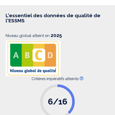
p
r
e
s
L'essentiel des données de qualité de
s
l'ESSMS
i
o
n
2025
Niveau global atteint en
Critères impératifs atteints
6/16