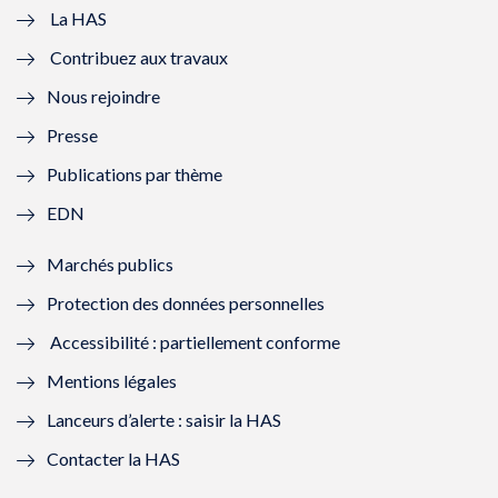
e
v
e
v
La HAS
Contribuez aux travaux
l
e
l
e
Nous rejoindre
l
l
l
l
Presse
e
l
e
l
Publications par thème
f
e
f
e
EDN
e
f
e
f
Marchés publics
n
e
n
e
Protection des données personnelles
ê
n
ê
n
Accessibilité : partiellement conforme
t
ê
t
ê
Mentions légales
r
t
r
t
Lanceurs d’alerte : saisir la HAS
e
r
e
r
Contacter la HAS
)
e
)
e