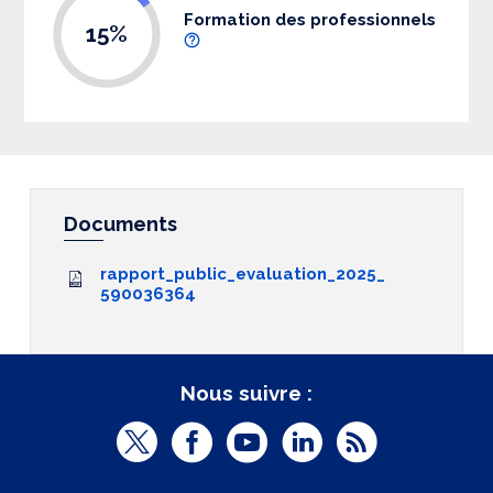
Formation des professionnels
15%
Documents
rapport_public_evaluation_2025_
590036364
Nous suivre :
T
F
Y
L
R
w
a
o
i
S