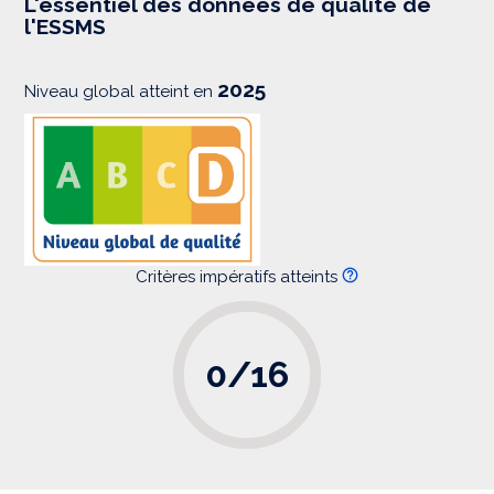
L'essentiel des données de qualité de
s
l'ESSMS
i
o
n
2025
Niveau global atteint en
Critères impératifs atteints
0/16