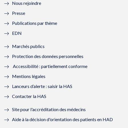
Nous rejoindre
l
l
l
l
Presse
e
l
e
l
Publications par thème
f
e
f
e
EDN
e
f
e
f
Marchés publics
n
e
n
e
Protection des données personnelles
ê
n
ê
n
Accessibilité : partiellement conforme
t
ê
t
ê
Mentions légales
r
t
r
t
Lanceurs d’alerte : saisir la HAS
e
r
e
r
Contacter la HAS
)
e
)
e
Site pour l'accréditation des médecins
)
)
Aide à la décision d'orientation des patients en HAD