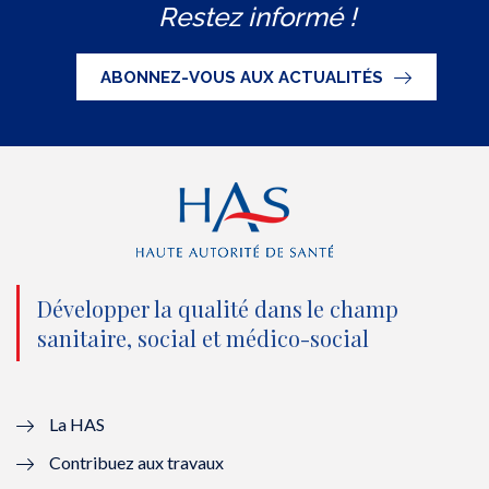
Restez informé !
i
c
u
n
S
t
e
t
k
ABONNEZ-VOUS AUX ACTUALITÉS
t
b
u
e
e
o
b
d
r
o
e
I
(
k
(
n
n
(
n
(
o
n
o
n
Développer la qualité dans le champ
sanitaire, social et médico-social
u
o
u
o
v
u
v
u
e
v
e
v
La HAS
Contribuez aux travaux
l
e
l
e