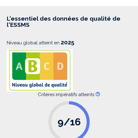
p
r
e
s
L'essentiel des données de qualité de
s
l'ESSMS
i
o
n
2025
Niveau global atteint en
Critères impératifs atteints
9/16