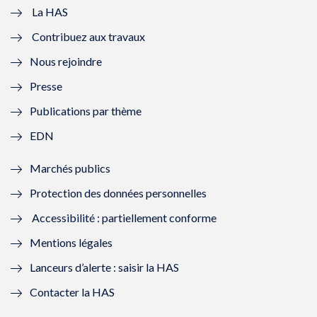
e
v
e
v
La HAS
Contribuez aux travaux
l
e
l
e
Nous rejoindre
l
l
l
l
Presse
e
l
e
l
Publications par thème
f
e
f
e
EDN
e
f
e
f
Marchés publics
n
e
n
e
Protection des données personnelles
ê
n
ê
n
Accessibilité : partiellement conforme
t
ê
t
ê
Mentions légales
r
t
r
t
Lanceurs d’alerte : saisir la HAS
e
r
e
r
Contacter la HAS
)
e
)
e