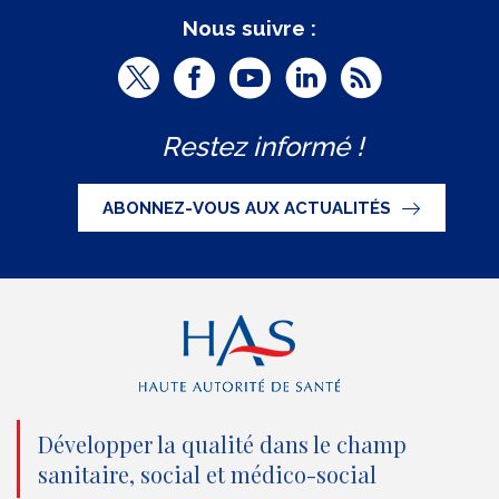
Nous suivre :
T
F
Y
L
R
w
a
o
i
S
Restez informé !
i
c
u
n
S
t
e
t
k
ABONNEZ-VOUS AUX ACTUALITÉS
t
b
u
e
e
o
b
d
r
o
e
I
(
k
(
n
n
(
n
(
o
n
o
n
Développer la qualité dans le champ
sanitaire, social et médico-social
u
o
u
o