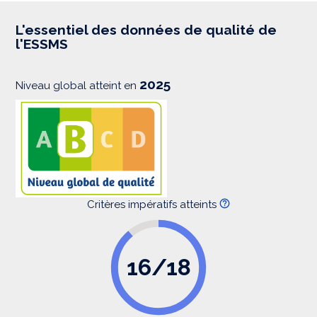
r
e
s
L'essentiel des données de qualité de
s
l'ESSMS
i
o
n
2025
Niveau global atteint en
Critères impératifs atteints
16/18