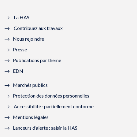
v
u
v
u
e
v
e
v
La HAS
Contribuez aux travaux
l
e
l
e
Nous rejoindre
l
l
l
l
Presse
e
l
e
l
Publications par thème
f
e
f
e
EDN
e
f
e
f
Marchés publics
n
e
n
e
Protection des données personnelles
ê
n
ê
n
Accessibilité : partiellement conforme
t
ê
t
ê
Mentions légales
r
t
r
t
Lanceurs d’alerte : saisir la HAS
e
r
e
r