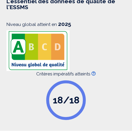
L'essentiel des données de qualité de
s
l'ESSMS
i
o
n
2025
Niveau global atteint en
Critères impératifs atteints
18/18