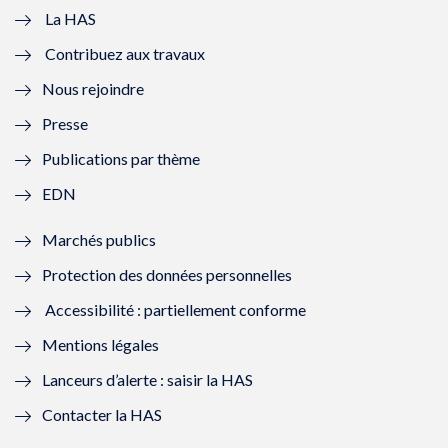
e
v
e
v
La HAS
Contribuez aux travaux
l
e
l
e
Nous rejoindre
l
l
l
l
Presse
e
l
e
l
Publications par thème
f
e
f
e
EDN
e
f
e
f
Marchés publics
n
e
n
e
Protection des données personnelles
ê
n
ê
n
Accessibilité : partiellement conforme
t
ê
t
ê
Mentions légales
r
t
r
t
Lanceurs d’alerte : saisir la HAS
e
r
e
r
Contacter la HAS
)
e
)
e