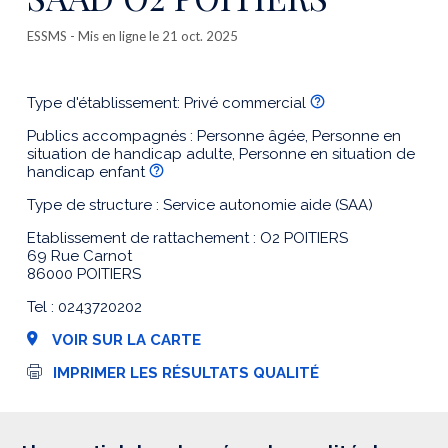
ESSMS
- Mis en ligne le 21 oct. 2025
Type d'établissement: Privé commercial
Publics accompagnés : Personne âgée, Personne en
situation de handicap adulte, Personne en situation de
handicap enfant
Type de structure : Service autonomie aide (SAA)
Etablissement de rattachement : O2 POITIERS
69 Rue Carnot
86000 POITIERS
Tel : 0243720202
VOIR SUR LA CARTE
I
IMPRIMER LES RÉSULTATS QUALITÉ
m
p
r
e
s