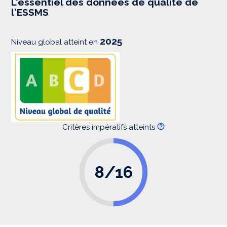
L'essentiel des données de qualité de
s
l'ESSMS
i
o
n
2025
Niveau global atteint en
Critères impératifs atteints
8/16