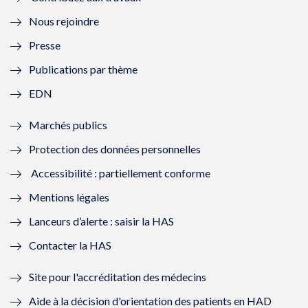
l
e
l
e
Nous rejoindre
l
l
l
l
Presse
e
l
e
l
Publications par thème
f
e
f
e
EDN
e
f
e
f
Marchés publics
n
e
n
e
Protection des données personnelles
ê
n
ê
n
Accessibilité : partiellement conforme
t
ê
t
ê
Mentions légales
r
t
r
t
Lanceurs d’alerte : saisir la HAS
e
r
e
r
Contacter la HAS
)
e
)
e
Site pour l'accréditation des médecins
)
)
Aide à la décision d'orientation des patients en HAD