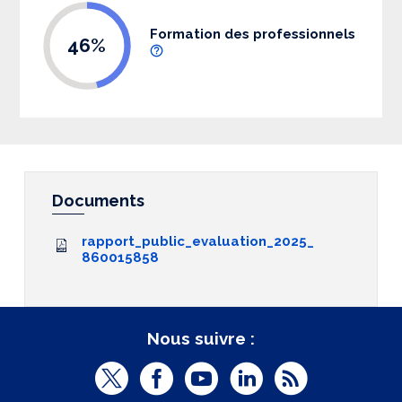
Formation des professionnels
46%
Documents
rapport_public_evaluation_2025_
860015858
Nous suivre :
T
F
Y
L
R