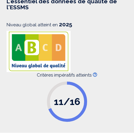
L'essentiel des données de qualité de
s
l'ESSMS
i
o
n
2025
Niveau global atteint en
Critères impératifs atteints
11/16