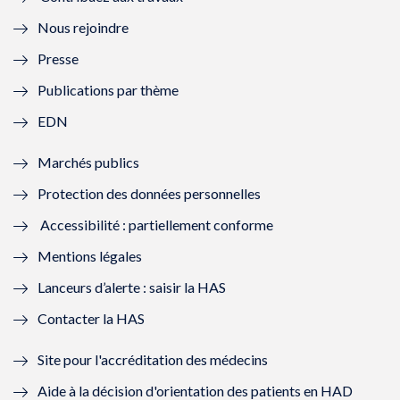
l
e
l
e
Nous rejoindre
l
l
l
l
Presse
e
l
e
l
Publications par thème
f
e
f
e
EDN
e
f
e
f
Marchés publics
n
e
n
e
Protection des données personnelles
ê
n
ê
n
Accessibilité : partiellement conforme
t
ê
t
ê
Mentions légales
r
t
r
t
Lanceurs d’alerte : saisir la HAS
e
r
e
r
Contacter la HAS
)
e
)
e
Site pour l'accréditation des médecins
)
)
Aide à la décision d'orientation des patients en HAD