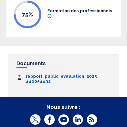
Formation des professionnels
75%
Documents
rapport_public_evaluation_2025_
440054492
Nous suivre :
T
F
Y
L
R