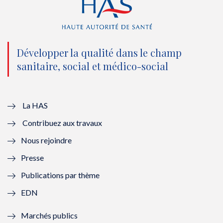
(
k
(
n
n
(
n
(
o
n
o
n
Développer la qualité dans le champ
sanitaire, social et médico-social
u
o
u
o
v
u
v
u
e
v
e
v
La HAS
Contribuez aux travaux
l
e
l
e
Nous rejoindre
l
l
l
l
Presse
e
l
e
l
Publications par thème
f
e
f
e
EDN
e
f
e
f
Marchés publics
n
e
n
e