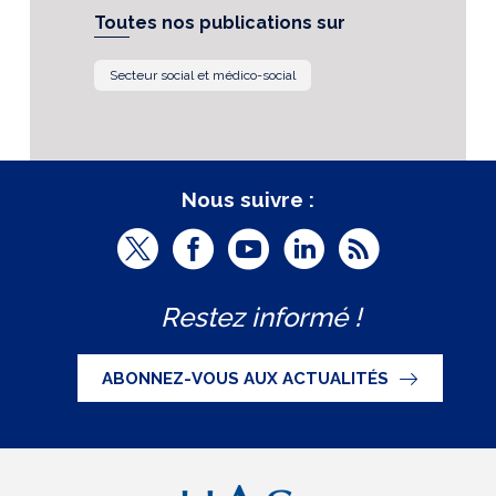
Toutes nos publications sur
Secteur social et médico-social
Nous suivre :
T
F
Y
L
R
w
a
o
i
S
Restez informé !
i
c
u
n
S
t
e
t
k
ABONNEZ-VOUS AUX ACTUALITÉS
t
b
u
e
e
o
b
d
r
o
e
I