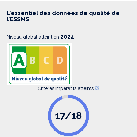
r
e
s
L'essentiel des données de qualité de
s
l'ESSMS
i
o
n
2024
Niveau global atteint en
Critères impératifs atteints
17/18