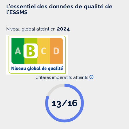
e
s
L'essentiel des données de qualité de
s
l'ESSMS
i
o
n
2024
Niveau global atteint en
Critères impératifs atteints
13/16