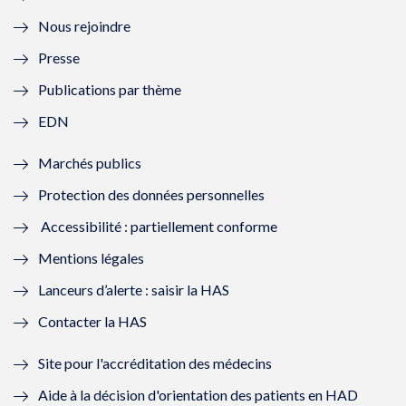
l
e
l
e
Nous rejoindre
l
l
l
l
Presse
e
l
e
l
Publications par thème
f
e
f
e
EDN
e
f
e
f
Marchés publics
n
e
n
e
Protection des données personnelles
ê
n
ê
n
Accessibilité : partiellement conforme
t
ê
t
ê
Mentions légales
r
t
r
t
Lanceurs d’alerte : saisir la HAS
e
r
e
r
Contacter la HAS
)
e
)
e
Site pour l'accréditation des médecins
)
)
Aide à la décision d'orientation des patients en HAD