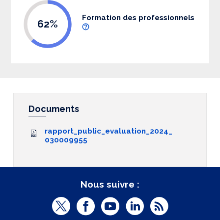
Formation des professionnels
62%
Documents
rapport_public_evaluation_2024_
030009955
Nous suivre :
T
F
Y
L
R