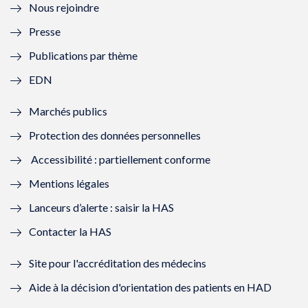
Nous rejoindre
l
l
l
l
Presse
e
l
e
l
Publications par thème
f
e
f
e
EDN
e
f
e
f
Marchés publics
n
e
n
e
Protection des données personnelles
ê
n
ê
n
Accessibilité : partiellement conforme
t
ê
t
ê
Mentions légales
r
t
r
t
Lanceurs d’alerte : saisir la HAS
e
r
e
r
Contacter la HAS
)
e
)
e
Site pour l'accréditation des médecins
)
)
Aide à la décision d'orientation des patients en HAD