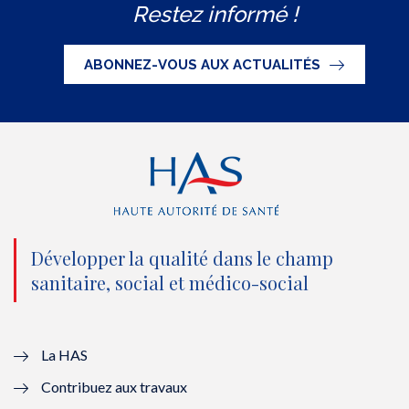
Restez informé !
i
c
u
n
S
t
e
t
k
ABONNEZ-VOUS AUX ACTUALITÉS
t
b
u
e
e
o
b
d
r
o
e
I
(
k
(
n
n
(
n
(
o
n
o
n
Développer la qualité dans le champ
sanitaire, social et médico-social
u
o
u
o
v
u
v
u
e
v
e
v
La HAS
Contribuez aux travaux
l
e
l
e