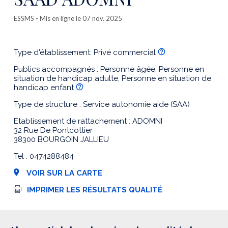
ESSMS
- Mis en ligne le 07 nov. 2025
Type d'établissement: Privé commercial
Publics accompagnés : Personne âgée, Personne en
situation de handicap adulte, Personne en situation de
handicap enfant
Type de structure : Service autonomie aide (SAA)
Etablissement de rattachement : ADOMNI
32 Rue De Pontcottier
38300 BOURGOIN JALLIEU
Tel : 0474288484
VOIR SUR LA CARTE
I
IMPRIMER LES RÉSULTATS QUALITÉ
m
p
r
e
s