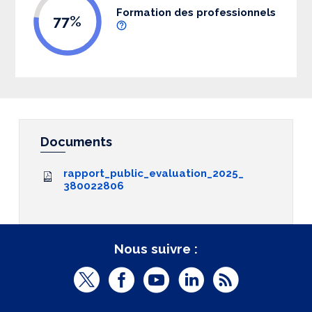
Formation des professionnels
77%
Documents
rapport_public_evaluation_2025_
380022806
Nous suivre :
T
F
Y
L
R
w
a
o
i
S