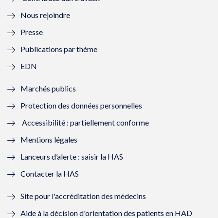
l
e
l
e
Nous rejoindre
l
l
l
l
Presse
e
l
e
l
Publications par thème
f
e
f
e
EDN
e
f
e
f
Marchés publics
n
e
n
e
Protection des données personnelles
ê
n
ê
n
Accessibilité : partiellement conforme
t
ê
t
ê
Mentions légales
r
t
r
t
Lanceurs d’alerte : saisir la HAS
e
r
e
r
Contacter la HAS
)
e
)
e
Site pour l'accréditation des médecins
)
)
Aide à la décision d'orientation des patients en HAD