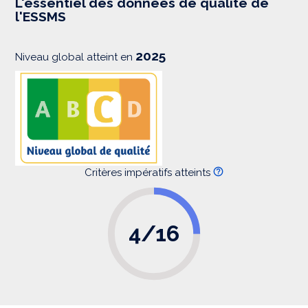
L'essentiel des données de qualité de
s
l'ESSMS
i
o
n
2025
Niveau global atteint en
Critères impératifs atteints
4/16