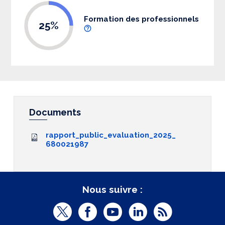
Formation des professionnels
25%
Documents
rapport_public_evaluation_2025_
680021987
Nous suivre :
T
F
Y
L
R