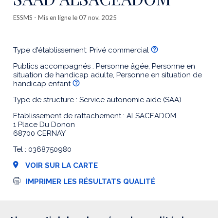
ESSMS
- Mis en ligne le 07 nov. 2025
Type d'établissement: Privé commercial
Publics accompagnés : Personne âgée, Personne en
situation de handicap adulte, Personne en situation de
handicap enfant
Type de structure : Service autonomie aide (SAA)
Etablissement de rattachement : ALSACEADOM
1 Place Du Donon
68700 CERNAY
Tel : 0368750980
VOIR SUR LA CARTE
I
IMPRIMER LES RÉSULTATS QUALITÉ
m
p
r
e
s