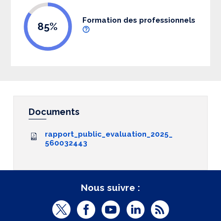
Formation des professionnels
85%
Documents
rapport_public_evaluation_2025_
560032443
Nous suivre :
T
F
Y
L
R