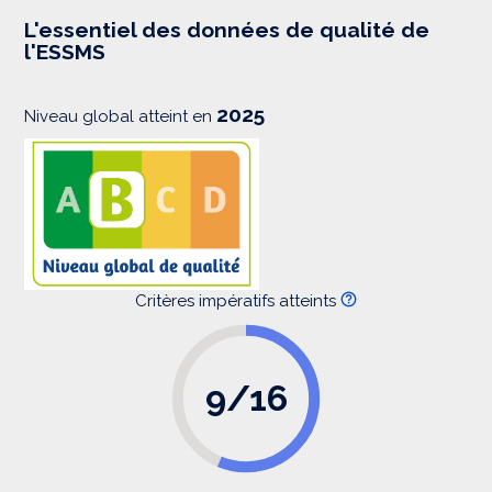
e
s
L'essentiel des données de qualité de
s
l'ESSMS
i
o
n
2025
Niveau global atteint en
Critères impératifs atteints
9/16