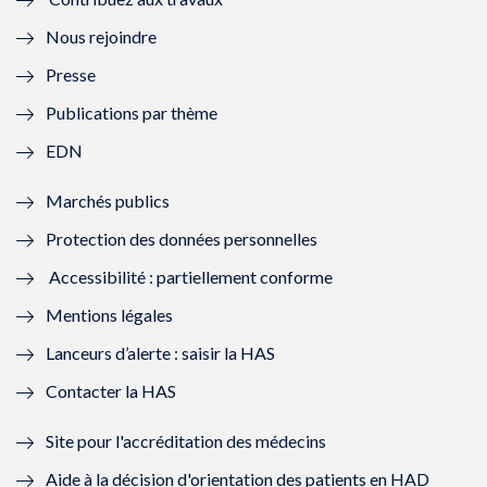
l
e
l
e
Nous rejoindre
l
l
l
l
Presse
e
l
e
l
Publications par thème
f
e
f
e
EDN
e
f
e
f
Marchés publics
n
e
n
e
Protection des données personnelles
ê
n
ê
n
Accessibilité : partiellement conforme
t
ê
t
ê
Mentions légales
r
t
r
t
Lanceurs d’alerte : saisir la HAS
e
r
e
r
Contacter la HAS
)
e
)
e
Site pour l'accréditation des médecins
)
)
Aide à la décision d'orientation des patients en HAD