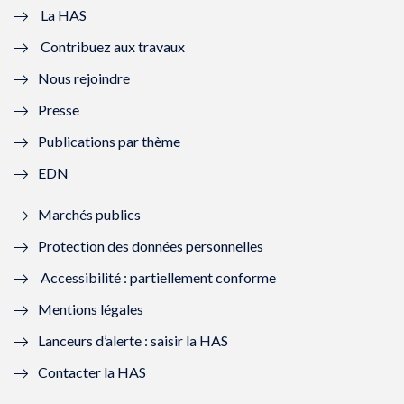
e
v
e
v
La HAS
Contribuez aux travaux
l
e
l
e
Nous rejoindre
l
l
l
l
Presse
e
l
e
l
Publications par thème
f
e
f
e
EDN
e
f
e
f
Marchés publics
n
e
n
e
Protection des données personnelles
ê
n
ê
n
Accessibilité : partiellement conforme
t
ê
t
ê
Mentions légales
r
t
r
t
Lanceurs d’alerte : saisir la HAS
e
r
e
r
Contacter la HAS
)
e
)
e