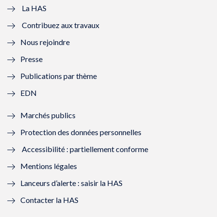
e
v
e
v
La HAS
Contribuez aux travaux
l
e
l
e
Nous rejoindre
l
l
l
l
Presse
e
l
e
l
Publications par thème
f
e
f
e
EDN
e
f
e
f
Marchés publics
n
e
n
e
Protection des données personnelles
ê
n
ê
n
Accessibilité : partiellement conforme
t
ê
t
ê
Mentions légales
r
t
r
t
Lanceurs d’alerte : saisir la HAS
e
r
e
r
Contacter la HAS
)
e
)
e