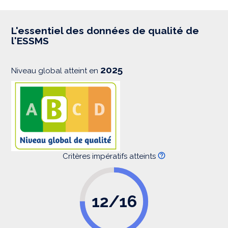
p
r
e
s
L'essentiel des données de qualité de
s
l'ESSMS
i
o
n
2025
Niveau global atteint en
Critères impératifs atteints
12/16