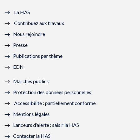
v
u
v
u
e
v
e
v
La HAS
Contribuez aux travaux
l
e
l
e
Nous rejoindre
l
l
l
l
Presse
e
l
e
l
Publications par thème
f
e
f
e
EDN
e
f
e
f
Marchés publics
n
e
n
e
Protection des données personnelles
ê
n
ê
n
Accessibilité : partiellement conforme
t
ê
t
ê
Mentions légales
r
t
r
t
Lanceurs d’alerte : saisir la HAS
e
r
e
r
Contacter la HAS