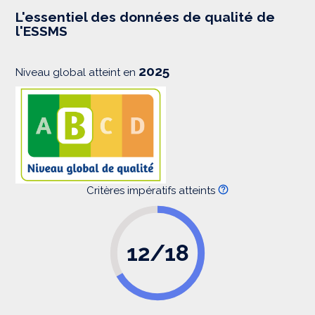
e
s
L'essentiel des données de qualité de
s
l'ESSMS
i
o
n
2025
Niveau global atteint en
Critères impératifs atteints
12/18