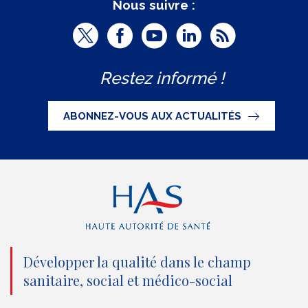
Nous suivre :
T
F
Y
L
R
w
a
o
i
S
Restez informé !
i
c
u
n
S
t
e
t
k
ABONNEZ-VOUS AUX ACTUALITÉS
t
b
u
e
e
o
b
d
r
o
e
I
(
k
(
n
n
(
n
(
o
n
o
n
Développer la qualité dans le champ
sanitaire, social et médico-social
u
o
u
o