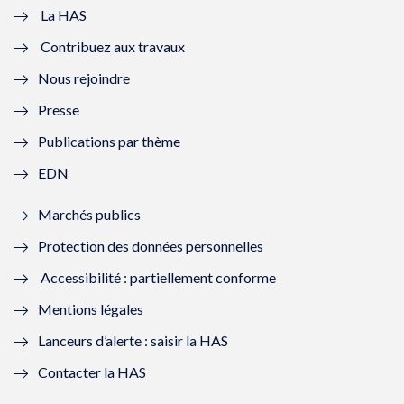
e
v
e
v
La HAS
Contribuez aux travaux
l
e
l
e
Nous rejoindre
l
l
l
l
Presse
e
l
e
l
Publications par thème
f
e
f
e
EDN
e
f
e
f
Marchés publics
n
e
n
e
Protection des données personnelles
ê
n
ê
n
Accessibilité : partiellement conforme
t
ê
t
ê
Mentions légales
r
t
r
t
Lanceurs d’alerte : saisir la HAS
e
r
e
r
Contacter la HAS
)
e
)
e