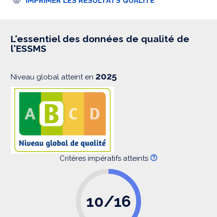
IMPRIMER LES RÉSULTATS QUALITÉ
m
p
r
e
s
L'essentiel des données de qualité de
s
l'ESSMS
i
o
n
2025
Niveau global atteint en
Critères impératifs atteints
10/16