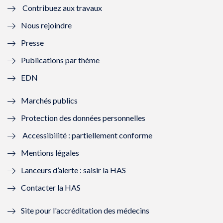
Contribuez aux travaux
l
e
l
e
Nous rejoindre
l
l
l
l
Presse
e
l
e
l
Publications par thème
f
e
f
e
EDN
e
f
e
f
Marchés publics
n
e
n
e
Protection des données personnelles
ê
n
ê
n
Accessibilité : partiellement conforme
t
ê
t
ê
Mentions légales
r
t
r
t
Lanceurs d’alerte : saisir la HAS
e
r
e
r
Contacter la HAS
)
e
)
e
Site pour l'accréditation des médecins
)
)