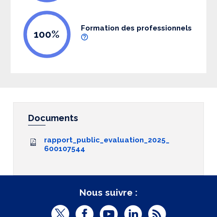
Formation des professionnels
100%
Documents
rapport_public_evaluation_2025_
600107544
Nous suivre :
T
F
Y
L
R