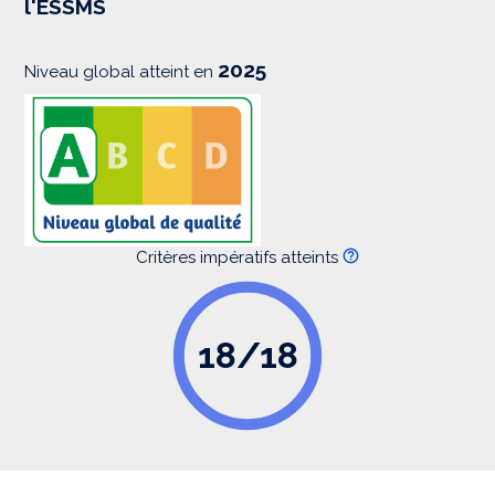
l'ESSMS
i
o
n
2025
Niveau global atteint en
Critères impératifs atteints
18/18