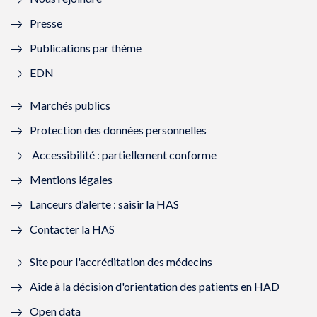
l
l
l
l
Presse
e
l
e
l
Publications par thème
f
e
f
e
EDN
e
f
e
f
Marchés publics
n
e
n
e
Protection des données personnelles
ê
n
ê
n
Accessibilité : partiellement conforme
t
ê
t
ê
Mentions légales
r
t
r
t
Lanceurs d’alerte : saisir la HAS
e
r
e
r
Contacter la HAS
)
e
)
e
Site pour l'accréditation des médecins
)
)
Aide à la décision d'orientation des patients en HAD
Open data