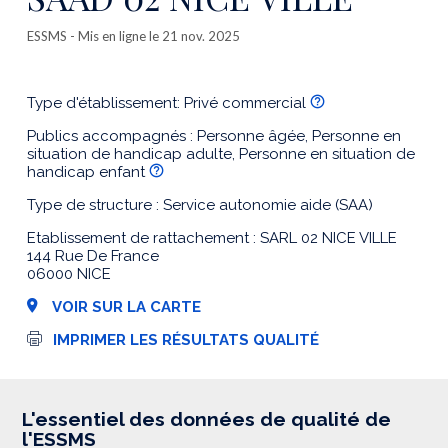
ESSMS
- Mis en ligne le 21 nov. 2025
Type d'établissement: Privé commercial
Publics accompagnés : Personne âgée, Personne en
situation de handicap adulte, Personne en situation de
handicap enfant
Type de structure : Service autonomie aide (SAA)
Etablissement de rattachement : SARL 02 NICE VILLE
144 Rue De France
06000 NICE
VOIR SUR LA CARTE
I
IMPRIMER LES RÉSULTATS QUALITÉ
m
p
r
e
s
L'essentiel des données de qualité de
s
l'ESSMS
i