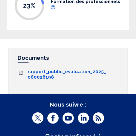
Formation des professionnels
23%
Documents
rapport_public_evaluation_2025_
060028198
Nous suivre :
T
F
Y
L
R
w
a
o
i
S