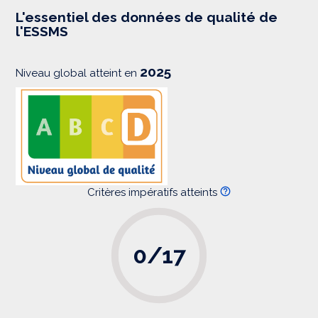
e
s
L'essentiel des données de qualité de
s
l'ESSMS
i
o
n
2025
Niveau global atteint en
Critères impératifs atteints
0/17