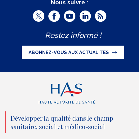
Nous suivre :
T
F
Y
L
R
w
a
o
i
S
Restez informé !
i
c
u
n
S
t
e
t
k
ABONNEZ-VOUS AUX ACTUALITÉS
t
b
u
e
e
o
b
d
r
o
e
I
(
k
(
n
n
(
n
(
o
n
o
n
Développer la qualité dans le champ
sanitaire, social et médico-social
u
o
u
o