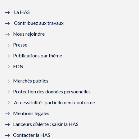
v
u
v
u
e
v
e
v
La HAS
Contribuez aux travaux
l
e
l
e
Nous rejoindre
l
l
l
l
Presse
e
l
e
l
Publications par thème
f
e
f
e
EDN
e
f
e
f
Marchés publics
n
e
n
e
Protection des données personnelles
ê
n
ê
n
Accessibilité : partiellement conforme
t
ê
t
ê
Mentions légales
r
t
r
t
Lanceurs d’alerte : saisir la HAS
e
r
e
r
Contacter la HAS