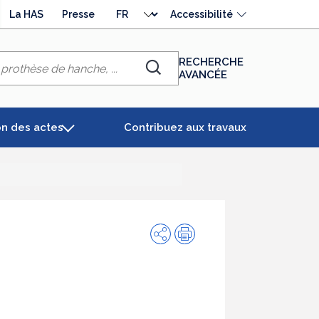
Choisir
La HAS
Presse
Accessibilité
la
langue
RECHERCHE
AVANCÉE
Chercher
on des actes
Contribuez aux travaux
Partager
Impression