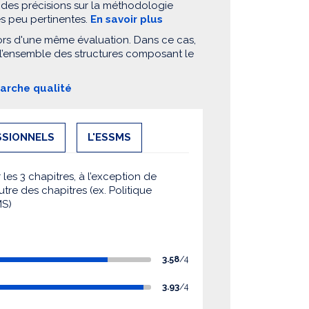
 des précisions sur la méthodologie
es peu pertinentes.
En savoir plus
ors d'une même évaluation. Dans ce cas,
 l’ensemble des structures composant le
marche qualité
SSIONNELS
L'ESSMS
es 3 chapitres, à l’exception de
utre des chapitres (ex. Politique
MS)
3.58
/4
3.93
/4