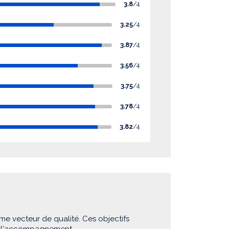
3.8
/4
3.25
/4
3.87
/4
3.56
/4
3.75
/4
3.78
/4
3.82
/4
me vecteur de qualité. Ces objectifs
e l'accompagnement.