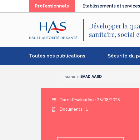
Recherche
Menu
Contenu
Professionnels
Établissements et services
principal
principal
Développer la qua
sanitaire, social 
Toutes nos publications
Sécurité du p
racine
SAAD AASD
Date d'évaluation : 25/08/2025
Documents :
1