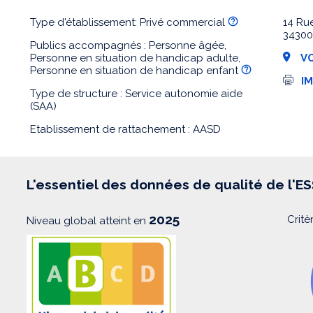
Type d'établissement: Privé commercial
14 Ru
3430
Publics accompagnés : Personne âgée,
Personne en situation de handicap adulte,
VO
Personne en situation de handicap enfant
I
I
m
Type de structure : Service autonomie aide
p
(SAA)
r
e
Etablissement de rattachement : AASD
s
s
i
o
n
L'essentiel des données de qualité de l'E
2025
Critè
Niveau global atteint en