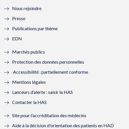
l
e
l
e
Nous rejoindre
l
l
l
l
Presse
e
l
e
l
Publications par thème
f
e
f
e
EDN
e
f
e
f
Marchés publics
n
e
n
e
Protection des données personnelles
ê
n
ê
n
Accessibilité : partiellement conforme
t
ê
t
ê
Mentions légales
r
t
r
t
Lanceurs d’alerte : saisir la HAS
e
r
e
r
Contacter la HAS
)
e
)
e
Site pour l'accréditation des médecins
)
)
Aide à la décision d'orientation des patients en HAD