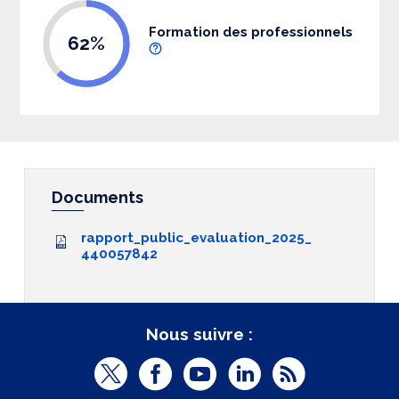
Formation des professionnels
62%
Documents
rapport_public_evaluation_2025_
440057842
Nous suivre :
T
F
Y
L
R