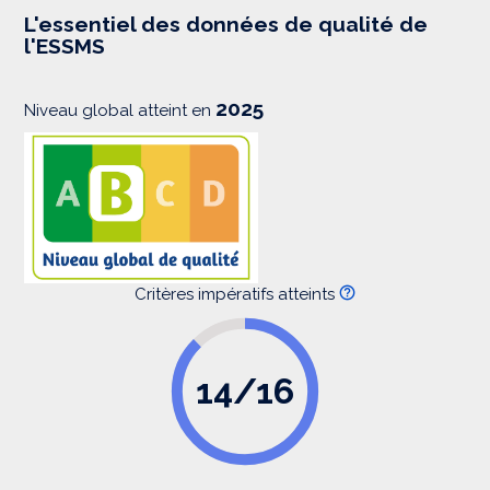
e
s
L'essentiel des données de qualité de
s
l'ESSMS
i
o
n
2025
Niveau global atteint en
Critères impératifs atteints
14/16