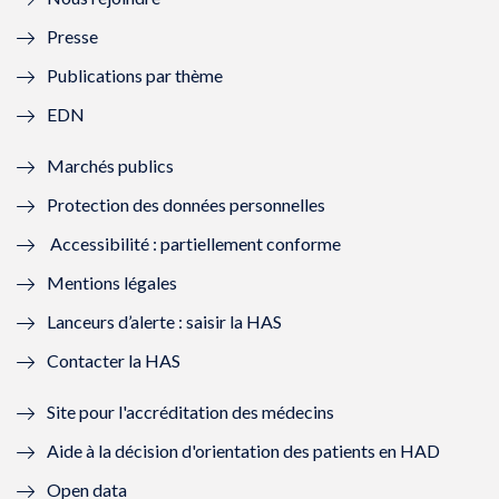
l
l
l
l
Presse
e
l
e
l
Publications par thème
f
e
f
e
EDN
e
f
e
f
Marchés publics
n
e
n
e
Protection des données personnelles
ê
n
ê
n
Accessibilité : partiellement conforme
t
ê
t
ê
Mentions légales
r
t
r
t
Lanceurs d’alerte : saisir la HAS
e
r
e
r
Contacter la HAS
)
e
)
e
Site pour l'accréditation des médecins
)
)
Aide à la décision d'orientation des patients en HAD
Open data