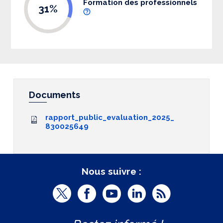
Formation des professionnels
31%
Documents
rapport_public_evaluation_2025_
830025649
Nous suivre :
T
F
Y
L
R
w
a
o
i
S