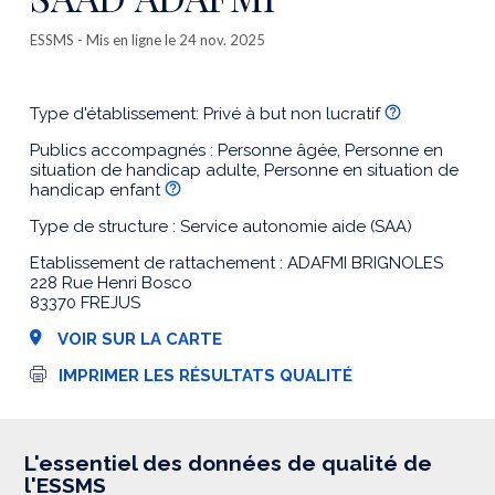
ESSMS
- Mis en ligne le 24 nov. 2025
Type d'établissement: Privé à but non lucratif
Publics accompagnés : Personne âgée, Personne en
situation de handicap adulte, Personne en situation de
handicap enfant
Type de structure : Service autonomie aide (SAA)
Etablissement de rattachement : ADAFMI BRIGNOLES
228 Rue Henri Bosco
83370 FREJUS
VOIR SUR LA CARTE
I
IMPRIMER LES RÉSULTATS QUALITÉ
m
p
r
e
s
L'essentiel des données de qualité de
s
l'ESSMS
i