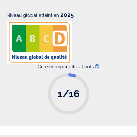
o
n
2025
Niveau global atteint en
Critères impératifs atteints
1/16