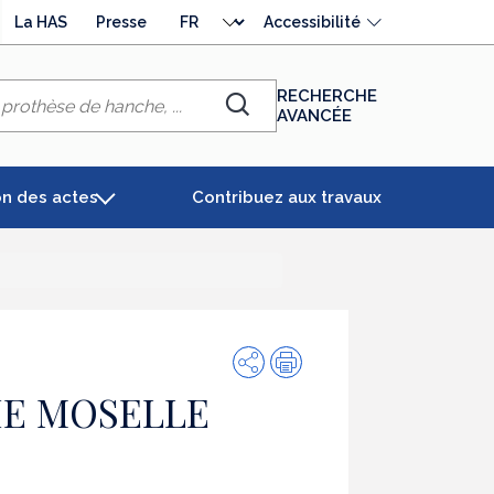
Choisir
La HAS
Presse
Accessibilité
la
langue
RECHERCHE
AVANCÉE
Chercher
on des actes
Contribuez aux travaux
Partager
Impression
IE MOSELLE