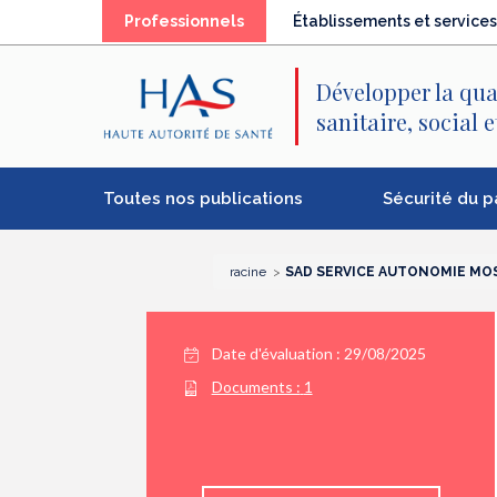
Recherche
Menu
Contenu
Professionnels
Établissements et services
principal
principal
Développer la qua
sanitaire, social 
Toutes nos publications
Sécurité du p
racine
SAD SERVICE AUTONOMIE MO
Date d'évaluation : 29/08/2025
Documents :
1