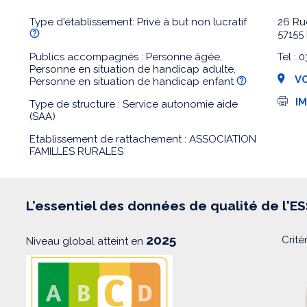
Type d'établissement: Privé à but non lucratif
26 Ru
57155
Publics accompagnés : Personne âgée,
Tel :
Personne en situation de handicap adulte,
VO
Personne en situation de handicap enfant
I
I
Type de structure : Service autonomie aide
m
(SAA)
p
r
Etablissement de rattachement : ASSOCIATION
e
FAMILLES RURALES
s
s
i
o
n
L'essentiel des données de qualité de l'E
2025
Critè
Niveau global atteint en