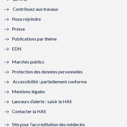
e
v
e
v
Contribuez aux travaux
l
e
l
e
Nous rejoindre
l
l
l
l
Presse
e
l
e
l
Publications par thème
f
e
f
e
EDN
e
f
e
f
Marchés publics
n
e
n
e
Protection des données personnelles
ê
n
ê
n
Accessibilité : partiellement conforme
t
ê
t
ê
Mentions légales
r
t
r
t
Lanceurs d’alerte : saisir la HAS
e
r
e
r
Contacter la HAS
)
e
)
e
Site pour l'accréditation des médecins