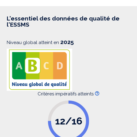
p
r
e
s
L'essentiel des données de qualité de
s
l'ESSMS
i
o
n
2025
Niveau global atteint en
Critères impératifs atteints
12/16