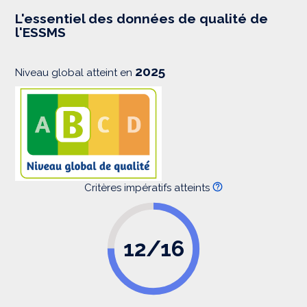
e
s
L'essentiel des données de qualité de
s
l'ESSMS
i
o
n
2025
Niveau global atteint en
Critères impératifs atteints
12/16