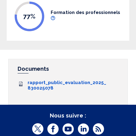
Formation des professionnels
77%
Documents
rapport_public_evaluation_2025_
830025078
Nous suivre :
T
F
Y
L
R