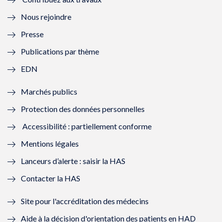
l
e
l
e
Nous rejoindre
l
l
l
l
Presse
e
l
e
l
Publications par thème
f
e
f
e
EDN
e
f
e
f
Marchés publics
n
e
n
e
Protection des données personnelles
ê
n
ê
n
Accessibilité : partiellement conforme
t
ê
t
ê
Mentions légales
r
t
r
t
Lanceurs d’alerte : saisir la HAS
e
r
e
r
Contacter la HAS
)
e
)
e
Site pour l'accréditation des médecins
)
)
Aide à la décision d'orientation des patients en HAD