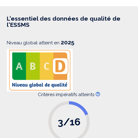
p
r
e
s
L'essentiel des données de qualité de
s
l'ESSMS
i
o
n
2025
Niveau global atteint en
Critères impératifs atteints
3/16