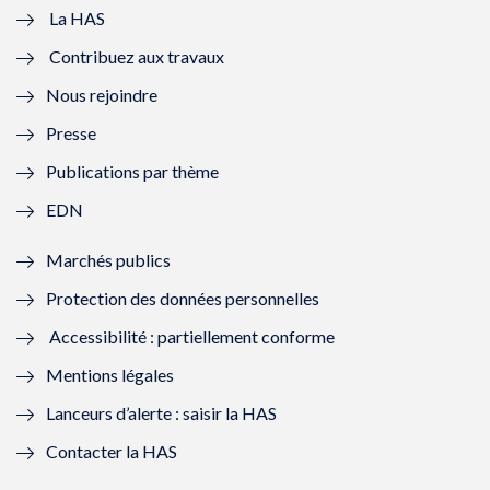
e
v
e
v
La HAS
Contribuez aux travaux
l
e
l
e
Nous rejoindre
l
l
l
l
Presse
e
l
e
l
Publications par thème
f
e
f
e
EDN
e
f
e
f
Marchés publics
n
e
n
e
Protection des données personnelles
ê
n
ê
n
Accessibilité : partiellement conforme
t
ê
t
ê
Mentions légales
r
t
r
t
Lanceurs d’alerte : saisir la HAS
e
r
e
r
Contacter la HAS
)
e
)
e