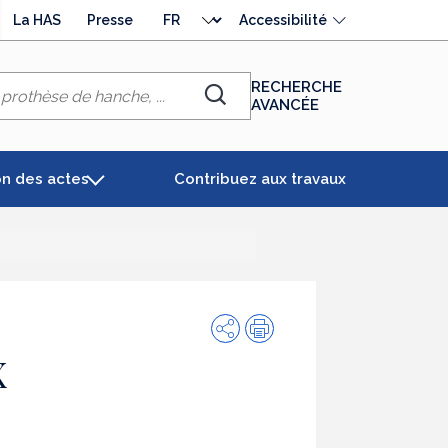
Choisir
La HAS
Presse
Accessibilité
la
langue
RECHERCHE
AVANCÉE
Chercher
on des actes
Contribuez aux travaux
Partager
Impression
X