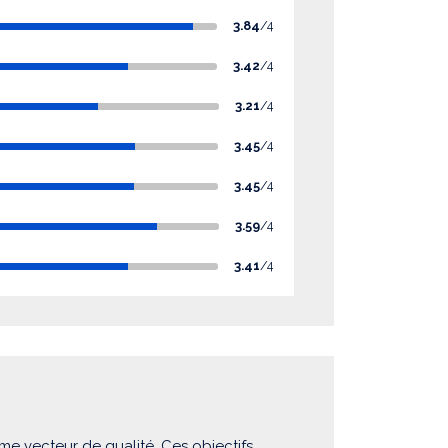
3.84
/4
3.42
/4
3.21
/4
3.45
/4
3.45
/4
3.59
/4
3.41
/4
me vecteur de qualité. Ces objectifs