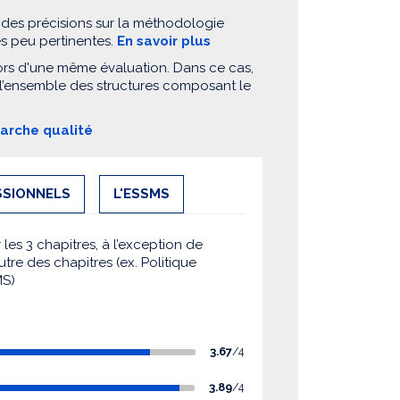
 des précisions sur la méthodologie
es peu pertinentes.
En savoir plus
ors d'une même évaluation. Dans ce cas,
 l’ensemble des structures composant le
marche qualité
SSIONNELS
L'ESSMS
es 3 chapitres, à l’exception de
utre des chapitres (ex. Politique
MS)
3.67
/4
3.89
/4