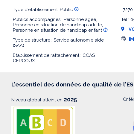
Type d'établissement: Public
1727
Publics accompagnés : Personne âgée,
Tel :
Personne en situation de handicap adulte,
VO
Personne en situation de handicap enfant
I
I
Type de structure : Service autonomie aide
m
(SAA)
p
r
Etablissement de rattachement : CCAS
e
CERCOUX
s
s
i
o
n
L'essentiel des données de qualité de l'E
2025
Critè
Niveau global atteint en