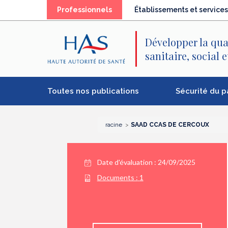
Recherche
Menu
Contenu
Professionnels
Établissements et services
principal
principal
Développer la qua
sanitaire, social 
Toutes nos publications
Sécurité du p
racine
SAAD CCAS DE CERCOUX
Date d'évaluation : 24/09/2025
Documents :
1