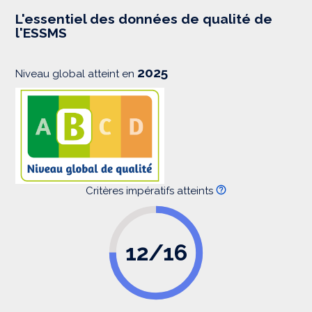
e
s
L'essentiel des données de qualité de
s
l'ESSMS
i
o
n
2025
Niveau global atteint en
Critères impératifs atteints
12/16