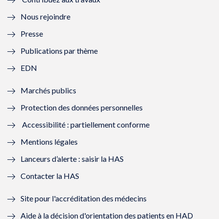
l
e
l
e
Nous rejoindre
l
l
l
l
Presse
e
l
e
l
Publications par thème
f
e
f
e
EDN
e
f
e
f
Marchés publics
n
e
n
e
Protection des données personnelles
ê
n
ê
n
Accessibilité : partiellement conforme
t
ê
t
ê
Mentions légales
r
t
r
t
Lanceurs d’alerte : saisir la HAS
e
r
e
r
Contacter la HAS
)
e
)
e
Site pour l'accréditation des médecins
)
)
Aide à la décision d'orientation des patients en HAD