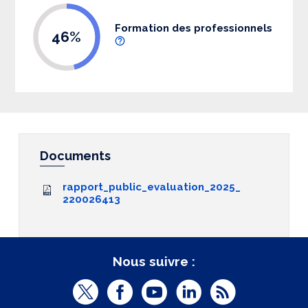
Formation des professionnels
46%
Documents
rapport_public_evaluation_2025_
220026413
Nous suivre :
T
F
Y
L
R