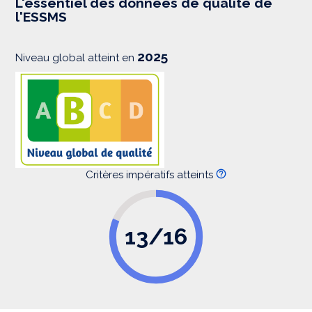
L'essentiel des données de qualité de
s
l'ESSMS
i
o
n
2025
Niveau global atteint en
Critères impératifs atteints
13/16