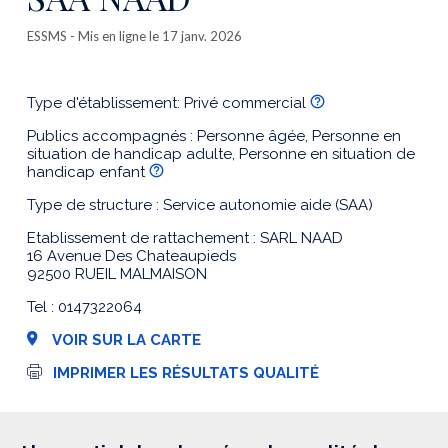
ESSMS
- Mis en ligne le 17 janv. 2026
Type d'établissement: Privé commercial
Publics accompagnés : Personne âgée, Personne en
situation de handicap adulte, Personne en situation de
handicap enfant
Type de structure : Service autonomie aide (SAA)
Etablissement de rattachement : SARL NAAD
16 Avenue Des Chateaupieds
92500 RUEIL MALMAISON
Tel : 0147322064
VOIR SUR LA CARTE
I
IMPRIMER LES RÉSULTATS QUALITÉ
m
p
r
e
s