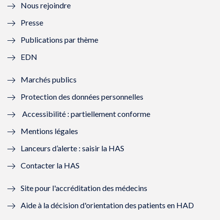
Nous rejoindre
l
l
l
l
Presse
e
l
e
l
Publications par thème
f
e
f
e
EDN
e
f
e
f
Marchés publics
n
e
n
e
Protection des données personnelles
ê
n
ê
n
Accessibilité : partiellement conforme
t
ê
t
ê
Mentions légales
r
t
r
t
Lanceurs d’alerte : saisir la HAS
e
r
e
r
Contacter la HAS
)
e
)
e
Site pour l'accréditation des médecins
)
)
Aide à la décision d'orientation des patients en HAD