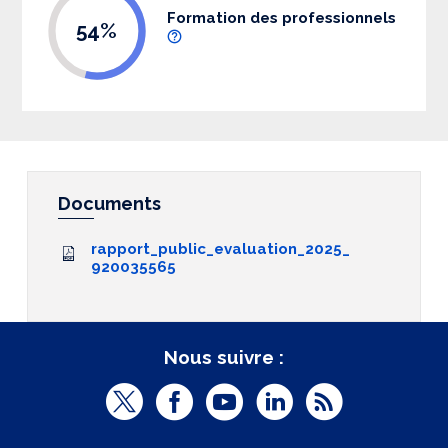
Formation des professionnels
54%
Documents
rapport_public_evaluation_2025_
920035565
Nous suivre :
T
F
Y
L
R
w
a
o
i
S