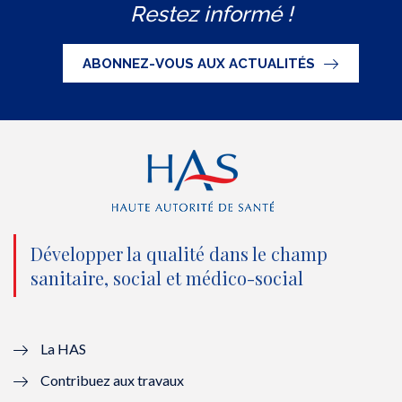
Restez informé !
i
c
u
n
S
t
e
t
k
ABONNEZ-VOUS AUX ACTUALITÉS
t
b
u
e
e
o
b
d
r
o
e
I
(
k
(
n
n
(
n
(
o
n
o
n
Développer la qualité dans le champ
sanitaire, social et médico-social
u
o
u
o
v
u
v
u
e
v
e
v
La HAS
Contribuez aux travaux
l
e
l
e