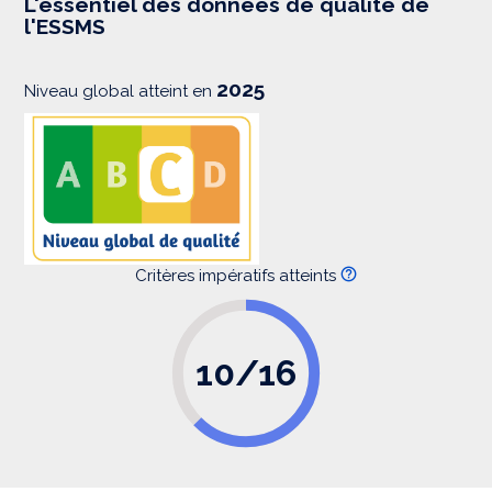
L'essentiel des données de qualité de
s
l'ESSMS
i
o
n
2025
Niveau global atteint en
Critères impératifs atteints
10/16