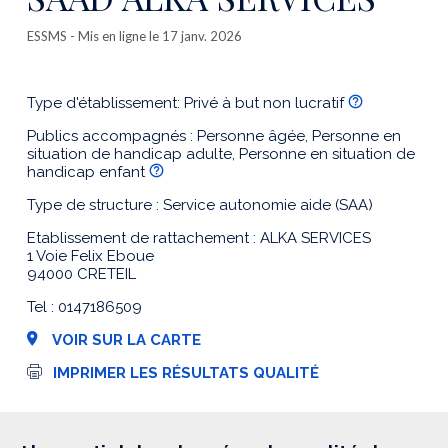
ESSMS
- Mis en ligne le 17 janv. 2026
Type d'établissement: Privé à but non lucratif
Publics accompagnés : Personne âgée, Personne en
situation de handicap adulte, Personne en situation de
handicap enfant
Type de structure : Service autonomie aide (SAA)
Etablissement de rattachement : ALKA SERVICES
1 Voie Felix Eboue
94000 CRETEIL
Tel : 0147186509
VOIR SUR LA CARTE
I
IMPRIMER LES RÉSULTATS QUALITÉ
m
p
r
e
s