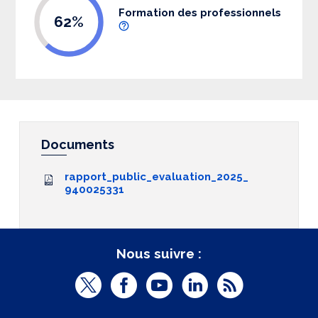
Formation des professionnels
62%
Documents
rapport_public_evaluation_2025_
940025331
Nous suivre :
T
F
Y
L
R
w
a
o
i
S