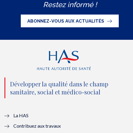
Restez informé !
i
c
u
n
S
t
e
t
k
ABONNEZ-VOUS AUX ACTUALITÉS
t
b
u
e
e
o
b
d
r
o
e
I
(
k
(
n
n
(
n
(
o
n
o
n
Développer la qualité dans le champ
sanitaire, social et médico-social
u
o
u
o
v
u
v
u
e
v
e
v
La HAS
Contribuez aux travaux
l
e
l
e