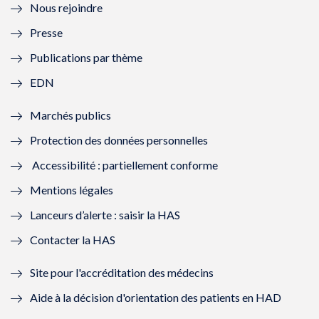
Nous rejoindre
l
l
l
l
Presse
e
l
e
l
Publications par thème
f
e
f
e
EDN
e
f
e
f
Marchés publics
n
e
n
e
Protection des données personnelles
ê
n
ê
n
Accessibilité : partiellement conforme
t
ê
t
ê
Mentions légales
r
t
r
t
Lanceurs d’alerte : saisir la HAS
e
r
e
r
Contacter la HAS
)
e
)
e
Site pour l'accréditation des médecins
)
)
Aide à la décision d'orientation des patients en HAD