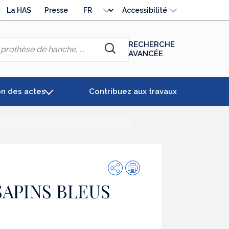
Choisir
La HAS
Presse
Accessibilité
la
langue
RECHERCHE
AVANCÉE
Chercher
on des actes
Contribuez aux travaux
Partager
Impression
APINS BLEUS