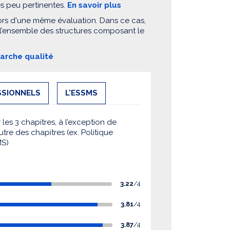
es peu pertinentes.
En savoir plus
ors d'une même évaluation. Dans ce cas,
 l’ensemble des structures composant le
marche qualité
SSIONNELS
L'ESSMS
es 3 chapitres, à l’exception de
utre des chapitres (ex. Politique
MS)
3.22
/4
3.81
/4
3.87
/4