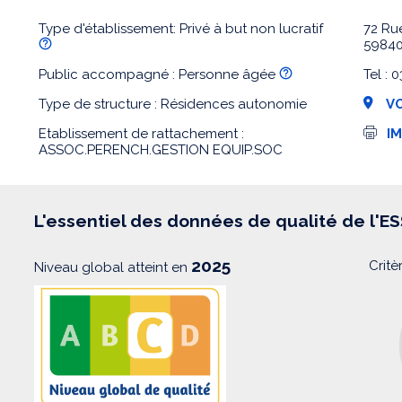
Type d'établissement: Privé à but non lucratif
72 Ru
5984
Public accompagné : Personne âgée
Tel : 
Type de structure : Résidences autonomie
VO
I
Etablissement de rattachement :
I
m
ASSOC.PERENCH.GESTION EQUIP.SOC
p
r
e
s
s
L'essentiel des données de qualité de l'E
i
o
n
2025
Critè
Niveau global atteint en