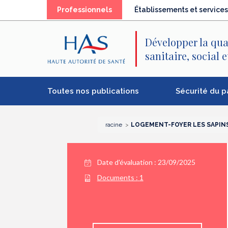
Recherche
Menu
Contenu
Professionnels
Établissements et services
principal
principal
Développer la qua
sanitaire, social 
Toutes nos publications
Sécurité du p
racine
LOGEMENT-FOYER LES SAPIN
Date d'évaluation : 23/09/2025
Documents :
1