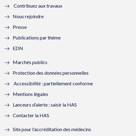
Contribuez aux travaux
l
e
l
e
Nous rejoindre
l
l
l
l
Presse
e
l
e
l
Publications par thème
f
e
f
e
EDN
e
f
e
f
Marchés publics
n
e
n
e
Protection des données personnelles
ê
n
ê
n
Accessibilité : partiellement conforme
t
ê
t
ê
Mentions légales
r
t
r
t
Lanceurs d’alerte : saisir la HAS
e
r
e
r
Contacter la HAS
)
e
)
e
Site pour l'accréditation des médecins
)
)