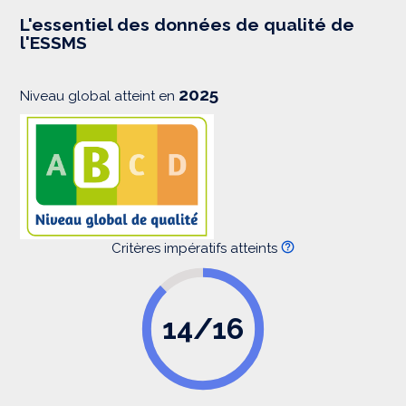
e
s
L'essentiel des données de qualité de
s
l'ESSMS
i
o
n
2025
Niveau global atteint en
Critères impératifs atteints
14/16