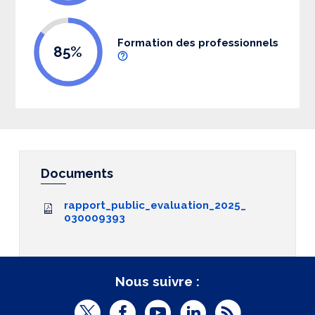
Formation des professionnels
85%
Documents
rapport_public_evaluation_2025_
030009393
Nous suivre :
T
F
Y
L
R