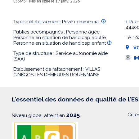
ESSMS
- Mis en ligne le 17 janv. 2026
Type d'établissement: Privé commercial
1 Rue
4440
Publics accompagnés : Personne âgée,
Personne en situation de handicap adulte,
Tel :
Personne en situation de handicap enfant
VO
Type de structure : Service autonomie aide
I
I
(SAA)
m
p
Etablissement de rattachement : VILLAS
r
GINKGOS LES DEMEURES ROUENNAISE
e
s
s
i
o
L'essentiel des données de qualité de l'E
n
2025
Critè
Niveau global atteint en