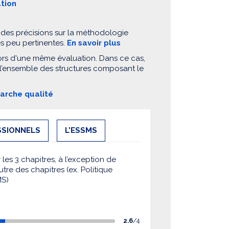
ation
 des précisions sur la méthodologie
es peu pertinentes.
En savoir plus
ors d'une même évaluation. Dans ce cas,
 l’ensemble des structures composant le
marche qualité
SSIONNELS
L'ESSMS
es 3 chapitres, à l’exception de
utre des chapitres (ex. Politique
MS)
2.6
/4