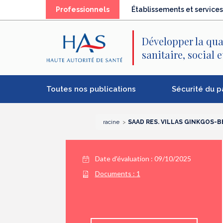
Recherche
Menu
Contenu
Professionnels
Établissements et services
principal
principal
Développer la qua
sanitaire, social 
Toutes nos publications
Sécurité du p
racine
SAAD RES. VILLAS GINKGOS-B
Date d'évaluation : 09/10/2025
Documents :
1