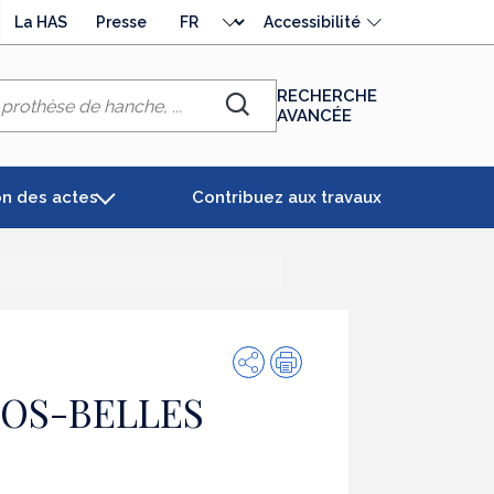
Choisir
La HAS
Presse
Accessibilité
la
langue
RECHERCHE
AVANCÉE
Chercher
on des actes
Contribuez aux travaux
Partager
Impression
GOS-BELLES