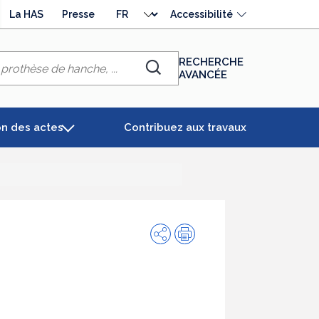
Choisir
La HAS
Presse
Accessibilité
la
langue
RECHERCHE
AVANCÉE
Chercher
on des actes
Contribuez aux travaux
Partager
Impression