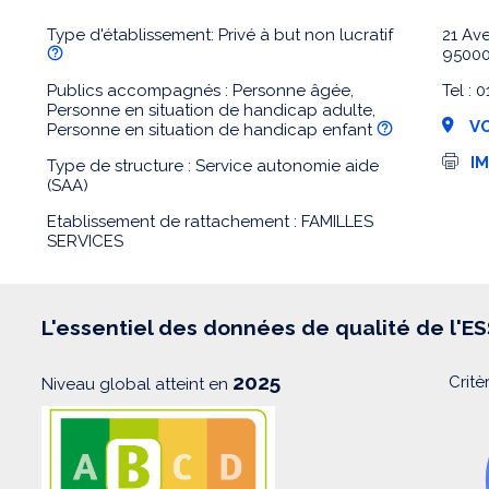
Type d'établissement: Privé à but non lucratif
21 Av
9500
Publics accompagnés : Personne âgée,
Tel : 
Personne en situation de handicap adulte,
VO
Personne en situation de handicap enfant
I
I
Type de structure : Service autonomie aide
m
(SAA)
p
r
Etablissement de rattachement : FAMILLES
e
SERVICES
s
s
i
o
n
L'essentiel des données de qualité de l'E
2025
Critè
Niveau global atteint en