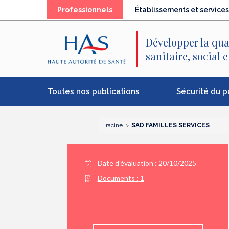
Recherche
Menu
Contenu
Professionnels
Établissements et services
principal
principal
Développer la qua
sanitaire, social 
Toutes nos publications
Sécurité du p
racine
SAD FAMILLES SERVICES
Date d'évaluation : 20/10/2025
Documents :
1