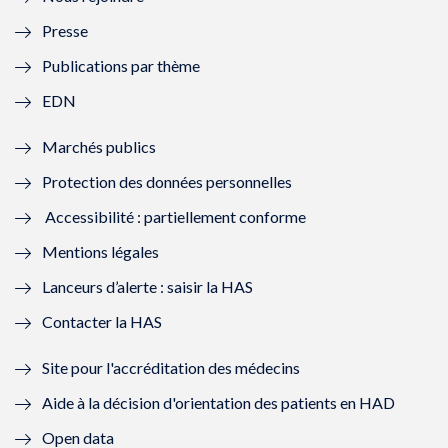
l
l
l
l
Presse
e
l
e
l
Publications par thème
f
e
f
e
EDN
e
f
e
f
Marchés publics
n
e
n
e
Protection des données personnelles
ê
n
ê
n
Accessibilité : partiellement conforme
t
ê
t
ê
Mentions légales
r
t
r
t
Lanceurs d’alerte : saisir la HAS
e
r
e
r
Contacter la HAS
)
e
)
e
Site pour l'accréditation des médecins
)
)
Aide à la décision d'orientation des patients en HAD
Open data