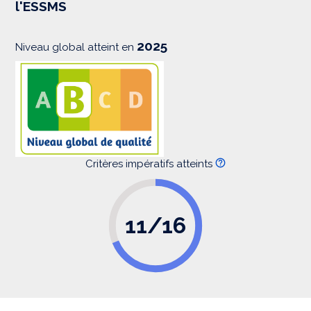
l'ESSMS
i
o
n
2025
Niveau global atteint en
Critères impératifs atteints
11/16