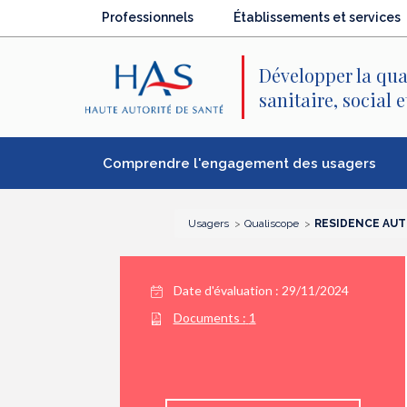
Recherche
Menu
Contenu
Professionnels
Établissements et services
principal
principal
Développer la qua
sanitaire, social 
Comprendre l'engagement des usagers
Usagers
Qualiscope
RESIDENCE AU
Date d'évaluation : 29/11/2024
Documents :
1