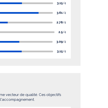
3.15
/4
3.61
/4
2.78
/4
2.5
/4
3.09
/4
3.15
/4
me vecteur de qualité. Ces objectifs
e l'accompagnement.