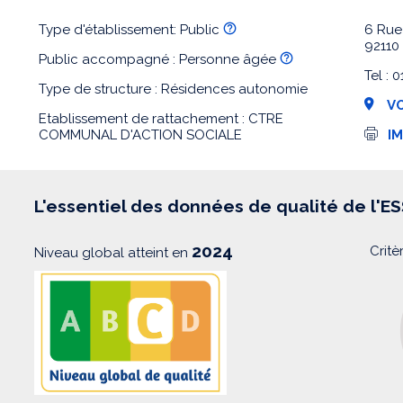
Type d'établissement: Public
6 Rue 
92110
Public accompagné : Personne âgée
Tel : 
Type de structure : Résidences autonomie
VO
Etablissement de rattachement : CTRE
I
COMMUNAL D'ACTION SOCIALE
I
m
p
r
e
s
L'essentiel des données de qualité de l'E
s
i
o
2024
Critè
Niveau global atteint en
n