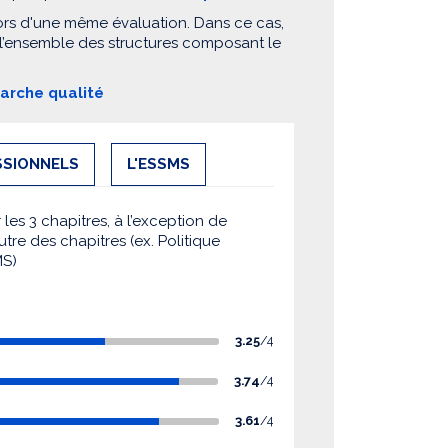
ors d'une même évaluation. Dans ce cas,
 l’ensemble des structures composant le
marche qualité
SSIONNELS
L'ESSMS
es 3 chapitres, à l’exception de
utre des chapitres (ex. Politique
MS)
3.25
/4
3.74
/4
3.61
/4