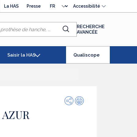
Choisir
La HAS
Presse
Accessibilité
la
langue
RECHERCHE
AVANCÉE
Chercher
(élément
Saisir la HAS
Qualiscope
séléctionné)
Partager
Impression
 AZUR