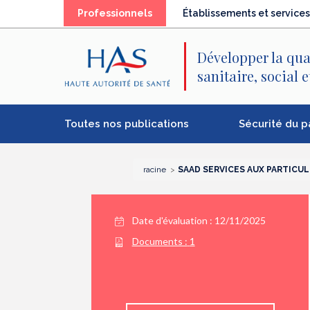
Recherche
Menu
Contenu
Professionnels
Établissements et services
principal
principal
Développer la qua
sanitaire, social 
Toutes nos publications
Sécurité du p
racine
SAAD SERVICES AUX PARTICUL
Date d'évaluation : 12/11/2025
Documents :
1