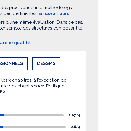
 des précisions sur la méthodologie
es peu pertinentes.
En savoir plus
ors d'une même évaluation. Dans ce cas,
 l’ensemble des structures composant le
marche qualité
SSIONNELS
L'ESSMS
es 3 chapitres, à l’exception de
utre des chapitres (ex. Politique
MS)
2.67
/4
2.6
/4