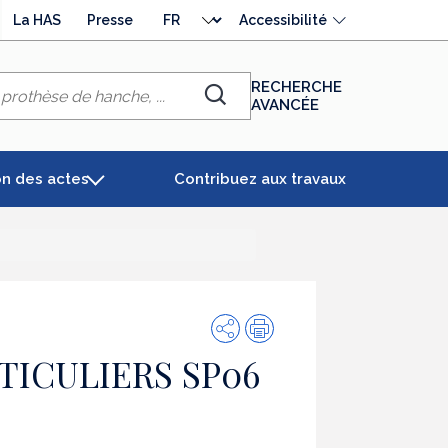
Choisir
La HAS
Presse
Accessibilité
la
langue
RECHERCHE
AVANCÉE
Chercher
on des actes
Contribuez aux travaux
Partager
Impression
TICULIERS SP06