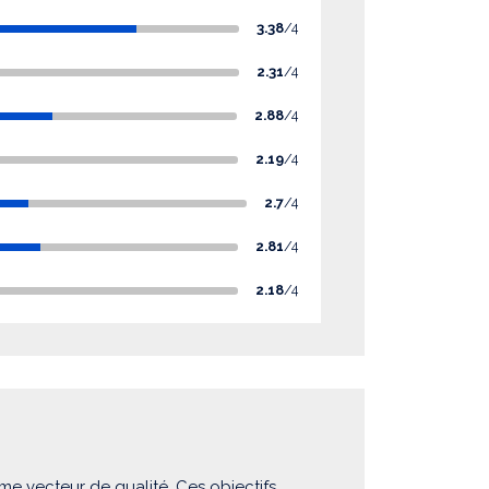
3.38
/4
2.31
/4
2.88
/4
2.19
/4
2.7
/4
2.81
/4
2.18
/4
me vecteur de qualité. Ces objectifs