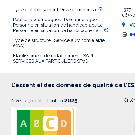
Type d'établissement: Privé commercial
1377 
06530
Publics accompagnés : Personne âgée,
Personne en situation de handicap adulte,
VO
Personne en situation de handicap enfant
I
I
m
Type de structure : Service autonomie aide
p
(SAA)
r
e
Etablissement de rattachement : SARL
s
SERVICES AUX PARTICULIERS SP06
s
i
o
n
L'essentiel des données de qualité de l'E
2025
Critè
Niveau global atteint en