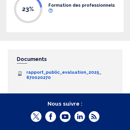
Formation des professionnels
23%
Documents
rapport_public_evaluation_2025_
670020270
Nous suivre :
T
F
Y
L
R
w
a
o
i
S