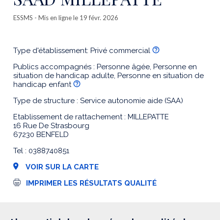
ESSMS
- Mis en ligne le 19 févr. 2026
Type d'établissement: Privé commercial
Publics accompagnés : Personne âgée, Personne en
situation de handicap adulte, Personne en situation de
handicap enfant
Type de structure : Service autonomie aide (SAA)
Etablissement de rattachement : MILLEPATTE
16 Rue De Strasbourg
67230 BENFELD
Tel : 0388740851
VOIR SUR LA CARTE
I
IMPRIMER LES RÉSULTATS QUALITÉ
m
p
r
e
s