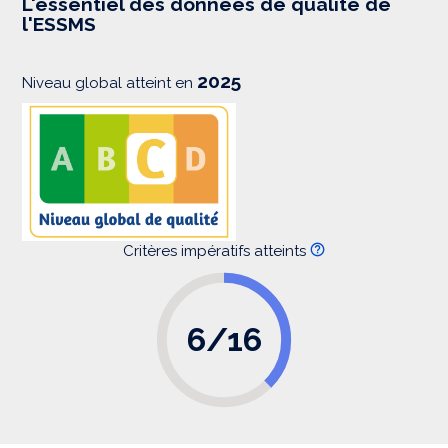
L'essentiel des données de qualité de
s
l'ESSMS
i
o
n
2025
Niveau global atteint en
Critères impératifs atteints
6/16