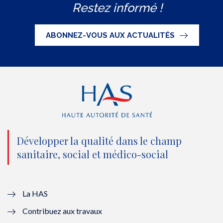
Restez informé !
i
c
u
n
S
t
e
t
k
ABONNEZ-VOUS AUX ACTUALITÉS
t
b
u
e
e
o
b
d
r
o
e
I
(
k
(
n
n
(
n
(
o
n
o
n
Développer la qualité dans le champ
sanitaire, social et médico-social
u
o
u
o
v
u
v
u
e
v
e
v
La HAS
Contribuez aux travaux
l
e
l
e