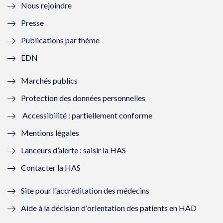
Nous rejoindre
l
l
l
l
Presse
e
l
e
l
Publications par thème
f
e
f
e
EDN
e
f
e
f
Marchés publics
n
e
n
e
Protection des données personnelles
ê
n
ê
n
Accessibilité : partiellement conforme
t
ê
t
ê
Mentions légales
r
t
r
t
Lanceurs d’alerte : saisir la HAS
e
r
e
r
Contacter la HAS
)
e
)
e
Site pour l'accréditation des médecins
)
)
Aide à la décision d'orientation des patients en HAD