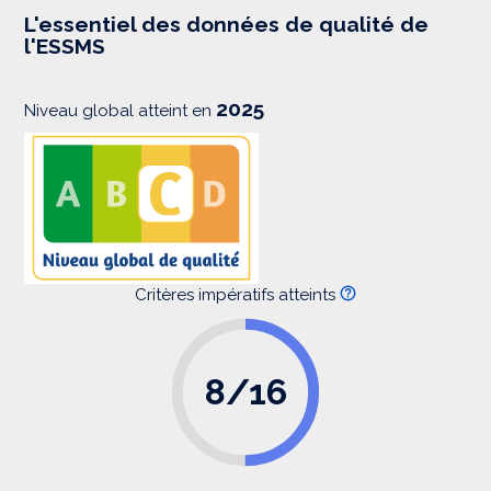
e
s
L'essentiel des données de qualité de
s
l'ESSMS
i
o
n
2025
Niveau global atteint en
Critères impératifs atteints
8/16