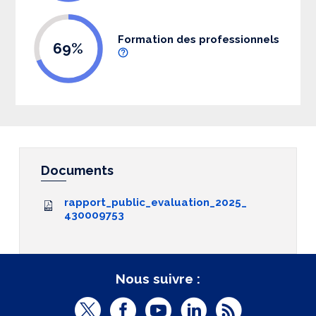
Formation des professionnels
69%
Documents
rapport_public_evaluation_2025_
430009753
Nous suivre :
T
F
Y
L
R