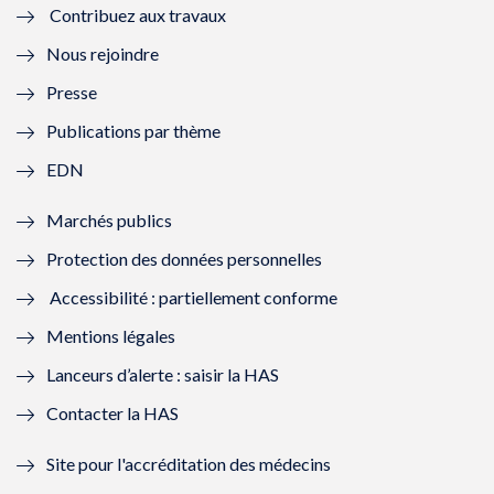
Contribuez aux travaux
l
e
l
e
Nous rejoindre
l
l
l
l
Presse
e
l
e
l
Publications par thème
f
e
f
e
EDN
e
f
e
f
Marchés publics
n
e
n
e
Protection des données personnelles
ê
n
ê
n
Accessibilité : partiellement conforme
t
ê
t
ê
Mentions légales
r
t
r
t
Lanceurs d’alerte : saisir la HAS
e
r
e
r
Contacter la HAS
)
e
)
e
Site pour l'accréditation des médecins
)
)